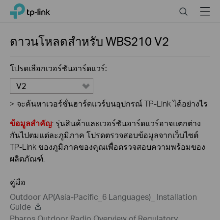
Click
Search
Menu
TP-Link, Reliably Smart
to
skip
the
ดาวนโหลดสำหรับ
WBS210
V2
navigation
bar
โปรดเลือกเวอร์ชันฮาร์ดแวร์:
V2
>
จะค้นหาเวอร์ชั่นฮาร์ดแวร์บนอุปกรณ์ TP-Link ได้อย่างไร
ข้อมูลสำคัญ
: รุ่นสินค้าและเวอร์ชันฮาร์ดแวร์อาจแตกต่าง
กันไปตมแต่ละภูมิภาค โปรดตรวจสอบข้อมูลจากเว็บไซต์
TP-Link ของภูมิภาคของคุณเพื่อตรวจสอบความพร้อมของ
ผลิตภัณฑ์.
คู่มือ
Outdoor AP(Asia-Pacific_6 Languages)_ Installation
Guide
Pharos Outdoor Radio Overview of Regulatory