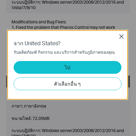
ระบบปฎิบัติการ: Windows server2003/2008/2012/2016 and
Vista/7/8/10
Modifications and Bug Fixes:
1. Fixed the problem that Pharos Control may not work
normally in Turkish language operating system.
Close
2. Improved security mechanism.
จาก United States?
3. Improved log security level.
Notes:
รับผลิตภัณฑ์ กิจกรรม และบริการสำหรับภูมิภาคของคุณ
1. We suggest customers modify username and password
after upgrading to the latest version of Pharos Control to
improve security level.
ไป
Pharos Control_2.0.4_Windows
ตัวเลือกอื่น ๆ
วันที่เผยแพร่:
2017-03-03
ภาษา:
ภาษาอังกฤษ
ขนาดไฟล์:
72.35MB
ระบบปฎิบัติการ: Windows server2003/2008/2012/2016 and
Vista/7/8/10