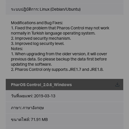
ระบบปฎิบัติการ: Linux (Debian/Ubuntu)
Modifications and Bug Fixes:
1. Fixed the problem that Pharos Control may not work
normally in Turkish language operating system.
2. Improved security mechanism.
3. Improved log security level.
Notes:
1. When upgrading from the older version, it will cover
previous data. So please backup the data first before
updating the software.
2. Pharos Control only supports JRE1.7 and JRE1.8.
PharOS Control_2.0.6_Windows
วันที่เผยแพร่:
2019-03-13
ภาษา:
ภาษาอังกฤษ
ขนาดไฟล์:
71.91 MB