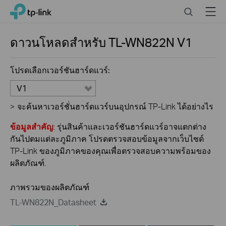
Click
Search
Menu
TP-Link, Reliably Smart
to
skip
the
ดาวนโหลดสำหรับ
TL-WN822N
V1
navigation
bar
โปรดเลือกเวอร์ชันฮาร์ดแวร์:
V1
>
จะค้นหาเวอร์ชั่นฮาร์ดแวร์บนอุปกรณ์ TP-Link ได้อย่างไร
ข้อมูลสำคัญ
: รุ่นสินค้าและเวอร์ชันฮาร์ดแวร์อาจแตกต่าง
กันไปตมแต่ละภูมิภาค โปรดตรวจสอบข้อมูลจากเว็บไซต์
TP-Link ของภูมิภาคของคุณเพื่อตรวจสอบความพร้อมของ
ผลิตภัณฑ์.
ภาพรวมของผลิตภัณฑ์
TL-WN822N_Datasheet