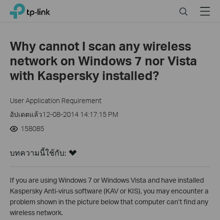
Click
Search
Menu
TP-Link, Reliably Smart
to
skip
the
Why cannot I scan any wireless
navigation
network on Windows 7 nor Vista
bar
with Kaspersky installed?
User Application Requirement
อัปเดตแล้ว12-08-2014 14:17:15 PM
158085
บทความนี้ใช้กับ:
If you are using Windows 7 or Windows Vista and have installed
Kaspersky Anti-virus software (KAV or KIS), you may encounter a
problem shown in the picture below that computer can’t find any
wireless network.