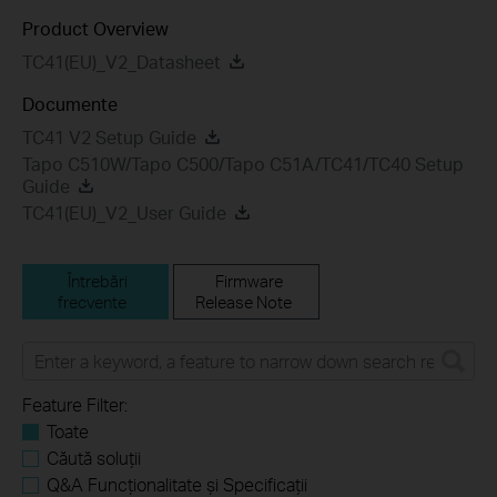
Product Overview
TC41(EU)_V2_Datasheet
Documente
TC41 V2 Setup Guide
Tapo C510W/Tapo C500/Tapo C51A/TC41/TC40 Setup
Guide
TC41(EU)_V2_User Guide
Întrebări
Firmware
frecvente
Release Note
Feature Filter:
Toate
Căută soluții
Q&A Funcționalitate și Specificații