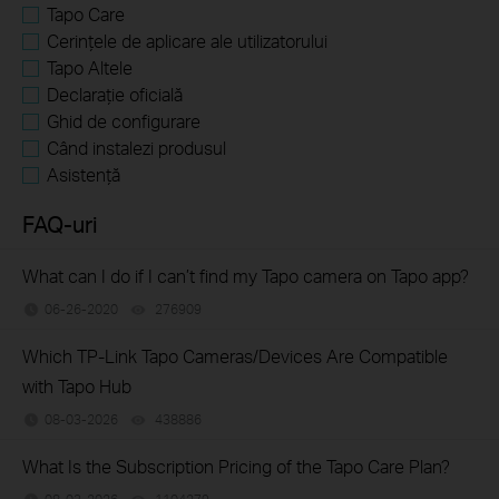
Tapo Care
Cerințele de aplicare ale utilizatorului
Tapo Altele
Declarație oficială
Ghid de configurare
Când instalezi produsul
Asistență
FAQ-uri
What can I do if I can’t find my Tapo camera on Tapo app?
06-26-2020
276909
views
Which TP-Link Tapo Cameras/Devices Are Compatible
with Tapo Hub
08-03-2026
438886
views
What Is the Subscription Pricing of the Tapo Care Plan?