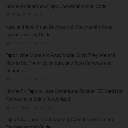
How to Redeem Your Tapo Care Redemption Code
06-04-2026
0
views
Kasa and Tapo Smart Devices Not Working with Alexa:
Troubleshooting Guide
05-19-2026
186609
views
Tapo Home Mode and Away Mode: What They Are and
How to Set Them Up on Kasa and Tapo Cameras and
Doorbells
05-11-2026
353567
views
How to Fix Tapo or Kasa Camera and Doorbell SD Card Not
Formatting or Being Recognized
05-11-2026
791709
views
Tapo/Kasa Camera Not Working: Cannot View Camera
Troubleshooting Guide