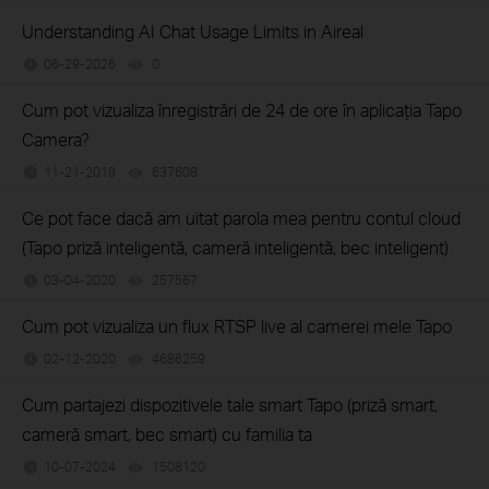
Understanding AI Chat Usage Limits in Aireal
06-29-2026
0
views
Cum pot vizualiza înregistrări de 24 de ore în aplicația Tapo
Camera?
11-21-2019
637608
views
Ce pot face dacă am uitat parola mea pentru contul cloud
(Tapo priză inteligentă, cameră inteligentă, bec inteligent)
03-04-2020
257567
views
Cum pot vizualiza un flux RTSP live al camerei mele Tapo
02-12-2020
4686259
views
Cum partajezi dispozitivele tale smart Tapo (priză smart,
cameră smart, bec smart) cu familia ta
10-07-2024
1508120
views