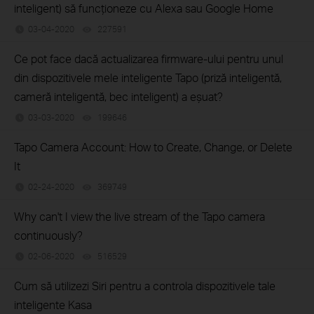
inteligent) să funcționeze cu Alexa sau Google Home
03-04-2020
227591
views
Ce pot face dacă actualizarea firmware-ului pentru unul
din dispozitivele mele inteligente Tapo (priză inteligentă,
cameră inteligentă, bec inteligent) a eșuat?
03-03-2020
199646
views
Tapo Camera Account: How to Create, Change, or Delete
It
02-24-2020
369749
views
Why can't I view the live stream of the Tapo camera
continuously?
02-06-2020
516529
views
Cum să utilizezi Siri pentru a controla dispozitivele tale
inteligente Kasa