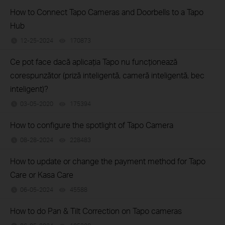
How to Connect Tapo Cameras and Doorbells to a Tapo
Hub
12-25-2024
170873
views
Ce pot face dacă aplicația Tapo nu funcționează
corespunzător (priză inteligentă, cameră inteligentă, bec
inteligent)?
03-05-2020
175394
views
How to configure the spotlight of Tapo Camera
08-28-2024
228483
views
How to update or change the payment method for Tapo
Care or Kasa Care
06-05-2024
45588
views
How to do Pan & Tilt Correction on Tapo cameras