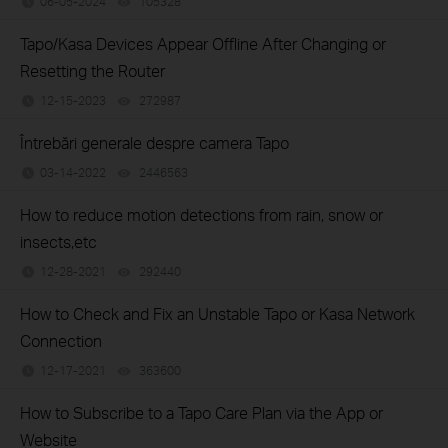
06-05-2024
105328
views
Tapo/Kasa Devices Appear Offline After Changing or
Resetting the Router
12-15-2023
272987
views
Întrebări generale despre camera Tapo
03-14-2022
2446563
views
How to reduce motion detections from rain, snow or
insects,etc
12-28-2021
292440
views
How to Check and Fix an Unstable Tapo or Kasa Network
Connection
12-17-2021
363600
views
How to Subscribe to a Tapo Care Plan via the App or
Website