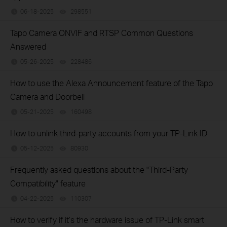
06-18-2025
298551
views
Tapo Camera ONVIF and RTSP Common Questions
Answered
05-26-2025
228486
views
How to use the Alexa Announcement feature of the Tapo
Camera and Doorbell
05-21-2025
160498
views
How to unlink third-party accounts from your TP-Link ID
05-12-2025
80930
views
Frequently asked questions about the "Third-Party
Compatibility" feature
04-22-2025
110307
views
How to verify if it’s the hardware issue of TP-Link smart