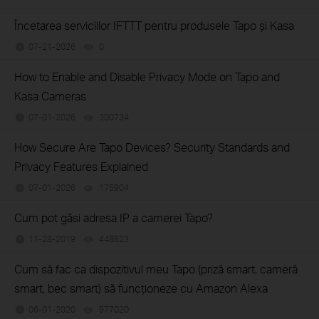
Încetarea serviciilor IFTTT pentru produsele Tapo și Kasa
07-21-2026
0
views
How to Enable and Disable Privacy Mode on Tapo and
Kasa Cameras
07-01-2026
300734
views
How Secure Are Tapo Devices? Security Standards and
Privacy Features Explained
07-01-2026
175904
views
Cum pot găsi adresa IP a camerei Tapo?
11-28-2019
448623
views
Cum să fac ca dispozitivul meu Tapo (priză smart, cameră
smart, bec smart) să funcționeze cu Amazon Alexa
06-01-2020
977020
views