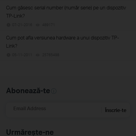
Cum găsesc serial number (număr serie) pe un dispozitiv
TP-Link?
07-21-2016
489171
views
Cum pot afla versiunea hardware a unui dispozitiv TP-
Link?
05-11-2011
25765498
views
Abonează-te
Email Address
Înscrie-te
Urmărește-ne