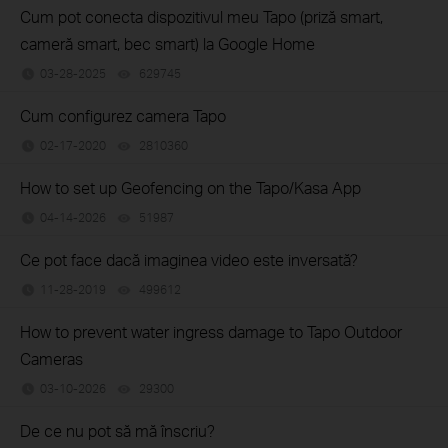
Cum pot conecta dispozitivul meu Tapo (priză smart,
cameră smart, bec smart) la Google Home
03-28-2025
629745
views
Cum configurez camera Tapo
02-17-2020
2810360
views
How to set up Geofencing on the Tapo/Kasa App
04-14-2026
51987
views
Ce pot face dacă imaginea video este inversată?
11-28-2019
499612
views
How to prevent water ingress damage to Tapo Outdoor
Cameras
03-10-2026
29300
views
De ce nu pot să mă înscriu?