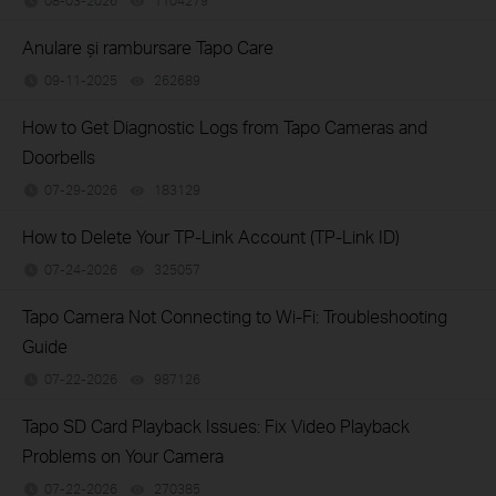
08-03-2026
1104279
views
Anulare și rambursare Tapo Care
09-11-2025
262689
views
How to Get Diagnostic Logs from Tapo Cameras and
Doorbells
07-29-2026
183129
views
How to Delete Your TP-Link Account (TP-Link ID)
07-24-2026
325057
views
Tapo Camera Not Connecting to Wi-Fi: Troubleshooting
Guide
07-22-2026
987126
views
Tapo SD Card Playback Issues: Fix Video Playback
Problems on Your Camera
07-22-2026
270385
views