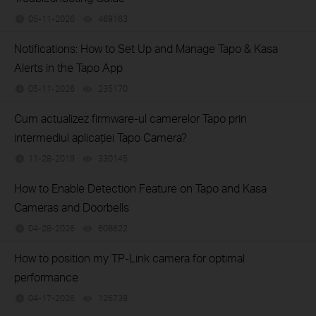
05-11-2026
469163
views
Notifications: How to Set Up and Manage Tapo & Kasa
Alerts in the Tapo App
05-11-2026
235170
views
Cum actualizez firmware-ul camerelor Tapo prin
intermediul aplicației Tapo Camera?
11-28-2019
330145
views
How to Enable Detection Feature on Tapo and Kasa
Cameras and Doorbells
04-28-2026
608622
views
How to position my TP-Link camera for optimal
performance
04-17-2026
126739
views