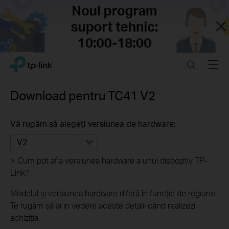
Close
Click
Search
Menu
TP-Link, Reliably Smart
to
skip
the
Download pentru
TC41
V2
navigation
bar
Vă rugăm să alegeți versiunea de hardware:
V2
>
Cum pot afla versiunea hardware a unui dispozitiv TP-
Link?
Modelul și versiunea hardware diferă în funcție de regiune.
Te rugăm să ai in vedere aceste detalii când realizezi
achiziția.