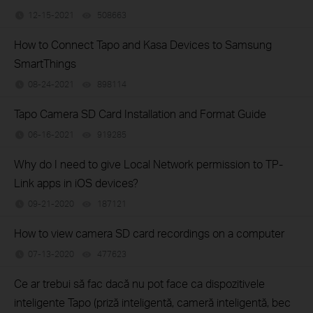
12-15-2021
508663
views
How to Connect Tapo and Kasa Devices to Samsung
SmartThings
08-24-2021
898114
views
Tapo Camera SD Card Installation and Format Guide
06-16-2021
919285
views
Why do I need to give Local Network permission to TP-
Link apps in iOS devices?
09-21-2020
187121
views
How to view camera SD card recordings on a computer
07-13-2020
477623
views
Ce ar trebui să fac dacă nu pot face ca dispozitivele
inteligente Tapo (priză inteligentă, cameră inteligentă, bec