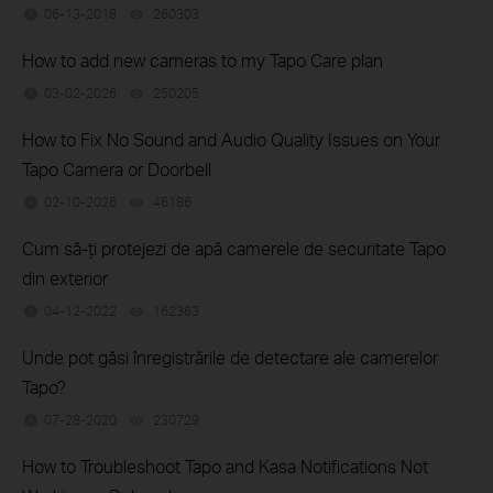
06-13-2018
260303
views
How to add new cameras to my Tapo Care plan
03-02-2026
250205
views
How to Fix No Sound and Audio Quality Issues on Your
Tapo Camera or Doorbell
02-10-2026
46186
views
Cum să-ți protejezi de apă camerele de securitate Tapo
din exterior
04-12-2022
162363
views
Unde pot găsi înregistrările de detectare ale camerelor
Tapo?
07-28-2020
230729
views
How to Troubleshoot Tapo and Kasa Notifications Not