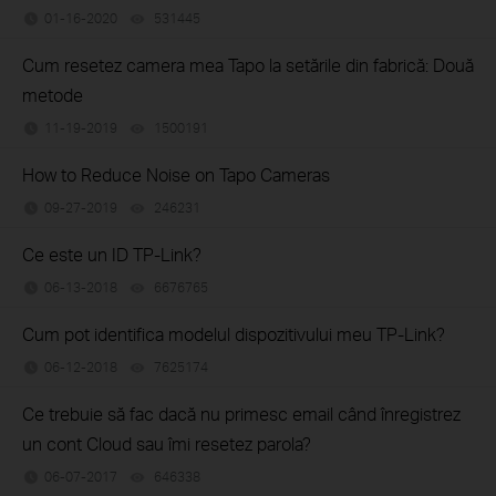
01-16-2020
531445
views
Cum resetez camera mea Tapo la setările din fabrică: Două
metode
11-19-2019
1500191
views
How to Reduce Noise on Tapo Cameras
09-27-2019
246231
views
Ce este un ID TP-Link?
06-13-2018
6676765
views
Cum pot identifica modelul dispozitivului meu TP-Link?
06-12-2018
7625174
views
Ce trebuie să fac dacă nu primesc email când înregistrez
un cont Cloud sau îmi resetez parola?
06-07-2017
646338
views