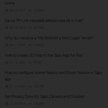
home
04-15-2025
102993
views
De ce TP-Link necesită adresa mea de e-mail?
06-13-2018
281508
views
Why do I receive a "We Noticed a New Login" email?
03-11-2025
128353
views
How to create 3D Map in the Tapo App for Pad
01-15-2025
96985
views
How to configure Home feature and Room feature in Tapo
app
01-15-2025
123166
views
Set Privacy Zone for Tapo Camera and Doorbell
12-30-2024
130288
views