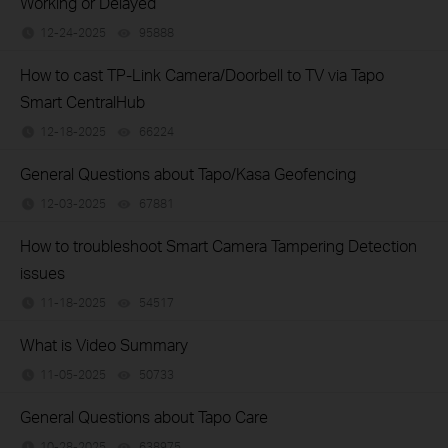
Working or Delayed
12-24-2025
95888
views
How to cast TP-Link Camera/Doorbell to TV via Tapo
Smart CentralHub
12-18-2025
66224
views
General Questions about Tapo/Kasa Geofencing
12-03-2025
67881
views
How to troubleshoot Smart Camera Tampering Detection
issues
11-18-2025
54517
views
What is Video Summary
11-05-2025
50733
views
General Questions about Tapo Care
10-28-2025
638975
views