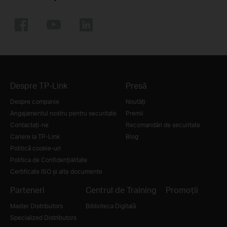
Despre TP-Link
Presă
Despre companie
Noutăţi
Angajamentul nostru pentru securitate
Premii
Contactați-ne
Recomandări de securitate
Cariere la TP-Link
Blog
Politică cookie-uri
Politica de Confidențialitate
Certificate ISO și alte documente
Parteneri
Centrul de Training
Promoții
Master Distributors
Biblioteca Digitală
Specialized Distributors