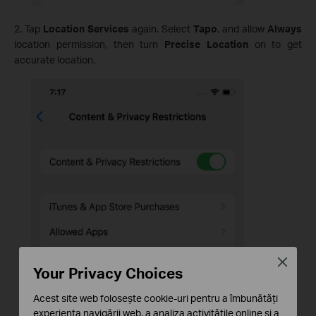
2. Tap
Location Services
again. Select
Tapo
, and allow
Always
location permission, then turn
Precise Location
on to get
accurate location.
Close
Your Privacy Choices
Acest site web folosește cookie-uri pentru a îmbunătăți
experiența navigării web, a analiza activitățile online și a