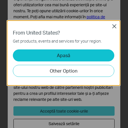
oferi utilizatorilor cea mai bună experiență pe site-ul
nostru. Te poți opune utilizării cookie-urilor în orice
moment. Poți afla mai multe informații în
politica de
confidențialitate
.
Close
From United States?
Cookie-uri de bază
Aceste cookie-uri sunt necesare pentru funcționarea
Get products, events and services for your region.
site-ului web și nu pot fi dezactivate în sistemele tale
Apasă
Cookie-uri de analiză și marketing
Cookie-urile de analiză ne permit să analizăm activitățile
tale de pe site-ul nostru web a îmbunătăți și ajusta
Other Option
funcționalitatea site-ului.
Cookie-urile de marketing pot fi setate prin intermediul
site-ului nostru web de către partenerii noștri publicitari
pentru a crea un profilul intereselor tale și a-ți afișeze
reclame relevante pe alte site-uri web.
Acceptă toate cookie-urile
Salvează setările