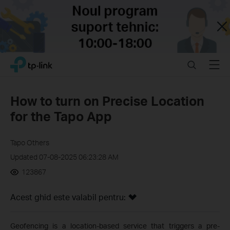
Close
Click
Search
Menu
TP-Link, Reliably Smart
to
skip
the
How to turn on Precise Location
navigation
for the Tapo App
bar
Tapo Others
Updated 07-08-2025 06:23:28 AM
123867
Acest ghid este valabil pentru:
Geofencing is a location-based service that triggers a pre-