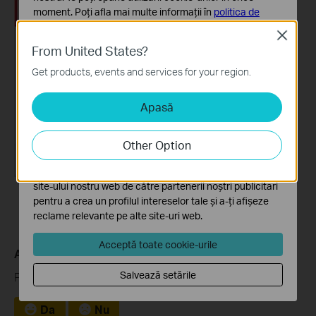
moment. Poți afla mai multe informații în
politica de
confidențialitate
.
Close
From United States?
Cookie-uri de bază
Aceste cookie-uri sunt necesare pentru funcționarea
Get products, events and services for your region.
site-ului web și nu pot fi dezactivate în sistemele tale
Apasă
Cookie-uri de analiză și marketing
Cookie-urile de analiză ne permit să analizăm activitățile
tale de pe site-ul nostru web a îmbunătăți și ajusta
Other Option
funcționalitatea site-ului.
Cookie-urile de marketing pot fi setate prin intermediul
site-ului nostru web de către partenerii noștri publicitari
pentru a crea un profilul intereselor tale și a-ți afișeze
reclame relevante pe alte site-uri web.
Acceptă toate cookie-urile
A fost util acest FAQ?
Salvează setările
Părerea ta ne ajută să îmbunătățim acest site.
Da
Nu