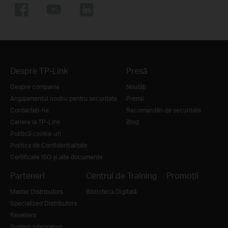
Despre TP-Link
Presă
Despre companie
Noutăţi
Angajamentul nostru pentru securitate
Premii
Contactați-ne
Recomandări de securitate
Cariere la TP-Link
Blog
Politică cookie-uri
Politica de Confidențialitate
Certificate ISO și alte documente
Parteneri
Centrul de Training
Promoții
Master Distributors
Biblioteca Digitală
Specialized Distributors
Resellers
System Integrators