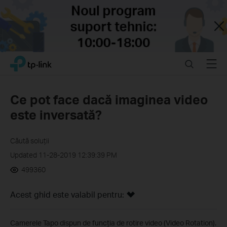
Close
Click
Search
Menu
TP-Link, Reliably Smart
to
skip
the
Ce pot face dacă imaginea video
navigation
este inversată?
bar
Căută soluții
Updated 11-28-2019 12:39:39 PM
499360
Acest ghid este valabil pentru:
Camerele Tapo dispun de funcția de rotire video (Video Rotation).