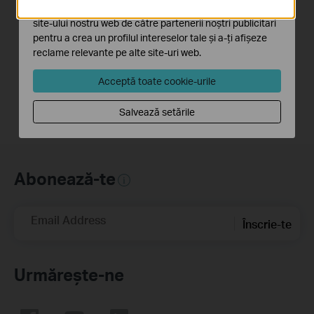
Cookie-urile de marketing pot fi setate prin intermediul
site-ului nostru web de către partenerii noștri publicitari
This video will show you how to set up and mount your solar-powered security camera kit. Wire-Free, Installs Almost Anywhere. Uninterrupted Power, Superior Protection, Crystal Clarity.
pentru a crea un profilul intereselor tale și a-ți afișeze
reclame relevante pe alte site-uri web.
Mai mult
Acceptă toate cookie-urile
Salvează setările
Abonează-te
Email Address
Înscrie-te
Urmărește-ne