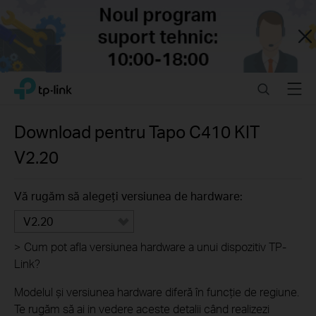
Close
Click
Search
Menu
TP-Link, Reliably Smart
to
skip
the
Download pentru
Tapo C410 KIT
navigation
V2.20
bar
Vă rugăm să alegeți versiunea de hardware:
V2.20
>
Cum pot afla versiunea hardware a unui dispozitiv TP-
Link?
Modelul și versiunea hardware diferă în funcție de regiune.
Te rugăm să ai in vedere aceste detalii când realizezi