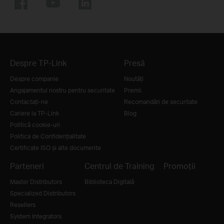
Despre TP-Link
Presă
Despre companie
Noutăţi
Angajamentul nostru pentru securitate
Premii
Contactați-ne
Recomandări de securitate
Cariere la TP-Link
Blog
Politică cookie-uri
Politica de Confidențialitate
Certificate ISO și alte documente
Parteneri
Centrul de Training
Promoții
Master Distributors
Biblioteca Digitală
Specialized Distributors
Resellers
System Integrators