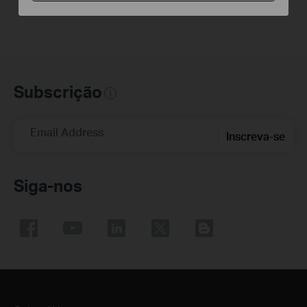
For Windows only
Subscrição
Email Address
Inscreva-se
Siga-nos