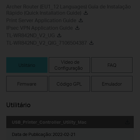
Archer Router (EU1_12 Languages) Guia de Instalação
Rápido (Quick Installation Guide)
Print Server Application Guide
IPsec VPN Application Guide
TL-WR842ND_V2_UG
TL-WR842ND_V2_QIG_7106504387
Vídeo de
Utilitário
FAQ
Configuração
Firmware
Código GPL
Emulador
Utilitário
USB_Printer_Controller_Utility_Mac
Data de Publicação:
2022-02-21