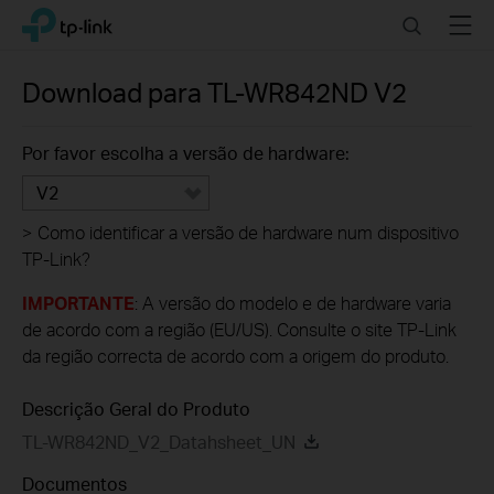
Click
Search
Menu
TP-Link, Reliably Smart
to
skip
the
Download para
TL-WR842ND
V2
navigation
bar
Por favor escolha a versão de hardware:
V2
>
Como identificar a versão de hardware num dispositivo
TP-Link?
IMPORTANTE
: A versão do modelo e de hardware varia
de acordo com a região (EU/US). Consulte o site TP-Link
da região correcta de acordo com a origem do produto.
Descrição Geral do Produto
TL-WR842ND_V2_Datahsheet_UN
Documentos