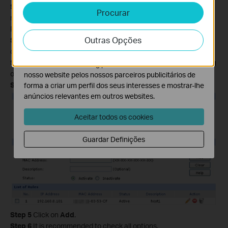
Step 1
Open the web browser and type the IP address of the
Procurar
Cookies de Análise e Marketing
router (default is 192.168.0.1) into the address bar and then
Os cookies de analise permite-nos analisar as suas
Press Enter.
Outras Opções
atividades no nosso website para melhorar e ajustar a
Step 2
Type the username and password in the login page, the
funcionalidade do nosso website.
default username and password both are
admin
.
Step 3
Click
on Firewall->Anti ARP Spoofing->IP-MAC Binding
O cookies de marketing podem ser definidos através do
on the left side.
nosso website pelos nossos parceiros publicitários de
Step 4
Enter the IP address and MAC address of your PC.
forma a criar um perfil dos seus interesses e mostrar-lhe
anúncios relevantes em outros websites.
Aceitar todos os cookies
Guardar Definições
Step 5
Click on
Add
.
Step 6
It is recommended to check all options.