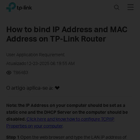
Click
Search
Menu
TP-Link, Reliably Smart
to
skip
the
How to bind IP Address and MAC
navigation
Address on TP-Link Router
bar
User Application Requirement
Atualizado12-23-2025 06:19:55 AM
786483
O artigo aplica-se a:
Note: the IP Address on your computer should be set as a
static one and the DHCP Server on the computer should be
disabled.
Click here and know how to configure TCP/IP
Properties on your computer
.
Step 1
Open the web browser and type the LAN IP address of