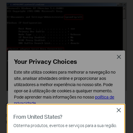
Close
Your Privacy Choices
Este site utiliza cookies para melhorar a navegação no
site, analisar atividades online e proporcionar aos
utilizadores a melhor experiência no nosso site. Pode
opor-se à utilização de cookies a qualquer momento.
Pode aprender mais informações no nosso
política de
privacidade
.
Step 6
Click
Save
to save the settings.
Close
Cookies Básicos
Suitable for: TL-R470T+ V2, TL-R480T+ V5, TL-ER5120,TL-
From United States?
Os cookies são necessários para o funcionamento do
ER6120
Obtenha produtos, eventos e serviços para a sua região.
website e não podem ser desativados nos seus
sistemas.