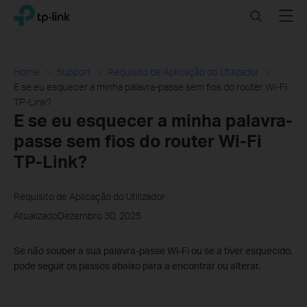
Click
Search
Menu
TP-Link, Reliably Smart
to
skip
the
navigation
Home
Support
Requisito de Aplicação do Utilizador
bar
E se eu esquecer a minha palavra-passe sem fios do router Wi-Fi
TP-Link?
E se eu esquecer a minha palavra-
passe sem fios do router Wi-Fi
TP-Link?
Requisito de Aplicação do Utilizador
AtualizadoDezembro 30, 2025
Se não souber a sua palavra-passe Wi-Fi ou se a tiver esquecido,
pode seguir os passos abaixo para
a encontrar ou alterar.