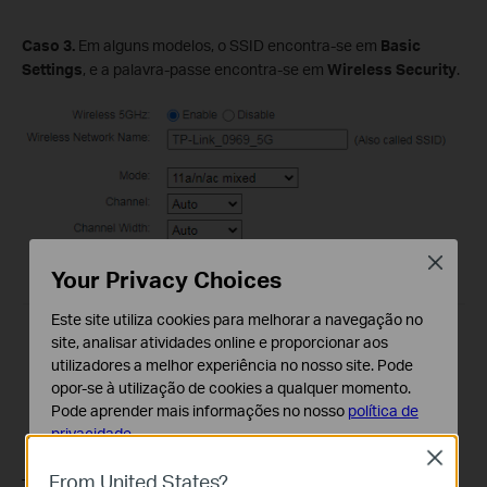
Caso 3.
Em alguns modelos, o SSID encontra-se em
Basic
Settings
, e a palavra-passe encontra-se em
Wireless Security
.
Close
Your Privacy Choices
Este site utiliza cookies para melhorar a navegação no
site, analisar atividades online e proporcionar aos
utilizadores a melhor experiência no nosso site. Pode
opor-se à utilização de cookies a qualquer momento.
Pode aprender mais informações no nosso
política de
privacidade
.
Close
Cookies Básicos
From United States?
Também pode alterar o SSID e a palavra-passe nessa página.