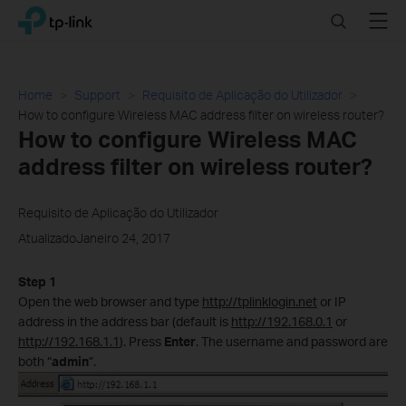
Click
Search
Menu
TP-Link, Reliably Smart
to
skip
the
navigation
Home
Support
Requisito de Aplicação do Utilizador
bar
How to configure Wireless MAC address filter on wireless router?
How to configure Wireless MAC
address filter on wireless router?
Requisito de Aplicação do Utilizador
AtualizadoJaneiro 24, 2017
Step 1
Open the web browser and type
http://tplinklogin.net
or IP
address in the address bar (default is
http://192.168.0.1
or
http://192.168.1.1
). Press
Enter
. The username and password are
both “
admin
”.