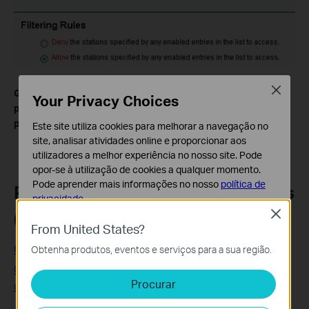
Close
Get to know more details of each function and configuration
Your Privacy Choices
please go to
to download the manual of your
Download Center
product.
Este site utiliza cookies para melhorar a navegação no
site, analisar atividades online e proporcionar aos
utilizadores a melhor experiência no nosso site. Pode
opor-se à utilização de cookies a qualquer momento.
Pode aprender mais informações no nosso
política de
Perguntas Frequentes Relacionadas
privacidade
.
(FAQ's)
Close
Cookies Básicos
From United States?
Os cookies são necessários para o funcionamento do
Os fatores que afetam o sinal Wi-Fi
Obtenha produtos, eventos e serviços para a sua região.
website e não podem ser desativados nos seus
sistemas.
Como configurar as propriedades TCP/IP conexão Wi-Fi
Procurar
do meu computador (Windows XP, Vista, 7,8,8.1,10, Mac)?
Cookies de Análise e Marketing
Os cookies de analise permite-nos analisar as suas