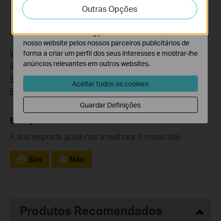
Outras Opções
atividades no nosso website para melhorar e ajustar a
funcionalidade do nosso website.
À procura de Mais
O cookies de marketing podem ser definidos através do
nosso website pelos nossos parceiros publicitários de
WiFi 6 Adapters: The Most Affordable Upgrade to Next-
forma a criar um perfil dos seus interesses e mostrar-lhe
anúncios relevantes em outros websites.
Gen Wireless
6 Tips on Where to Place Your Wireless Router for the
Aceitar todos os cookies
Best Signal/Coverage
Guardar Definições
Este guia foi útil?
A sua resposta ajuda-nos a melhorar o nosso site.
Sim
Não
Produtos Recomendados