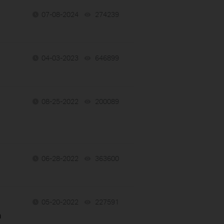
07-08-2024
274239
views
04-03-2023
646899
views
08-25-2022
200089
views
06-28-2022
363600
views
05-20-2022
227591
views
a