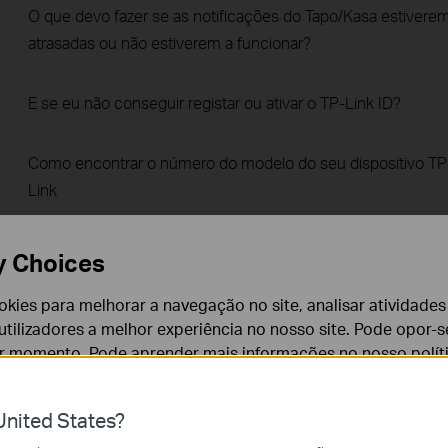
O que devo fazer se as notificações do Tapo/Kasa estivere
atrasadas ou não estiverem a funcionar?
E se eu não conseguir registar ou ativar o TP-Link ID?
Como encontrar o número do modelo do seu dispositivo TP
Link
General Questions about Tapo/Kasa Geofencing
y Choices
cookies para melhorar a navegação no site, analisar atividades
How to set up routines for Tapo devices via Alexa app
tilizadores a melhor experiência no nosso site. Pode opor-se
er momento. Pode aprender mais informações no nosso
polí
How to stream Tapo / Kasa Camera on Google device
nited States?
Como posso efetuar a autenticação 3DS ao comprar a Tapo
cessários para o funcionamento do website e não podem se