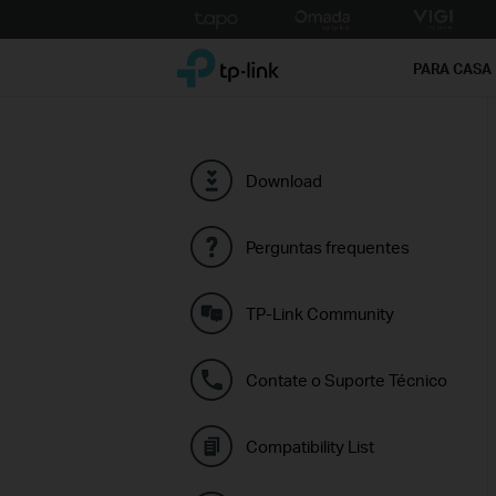
Click
to
TP-Link, Reliably Smart
skip
PARA CASA
the
navigation
bar
Download
Perguntas frequentes
TP-Link Community
Contate o Suporte Técnico
Compatibility List