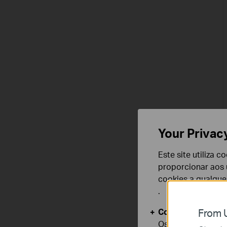
Your Privac
Este site utiliza 
proporcionar aos u
cookies a qualqu
.
Cookies Básicos
From U
Os cookies são ne