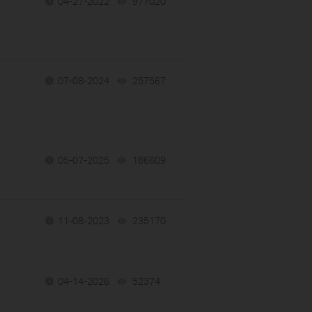
04-27-2022
977020
views
07-08-2024
257567
views
05-07-2025
186609
views
11-08-2023
235170
views
04-14-2026
52374
views