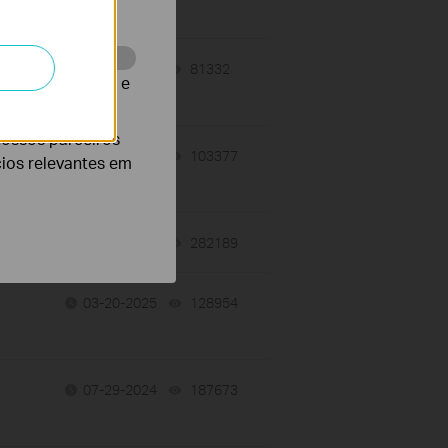
06-02-2025
81332
views
te para melhorar e
nossos parceiros
05-07-2025
103377
views
cios relevantes em
04-10-2018
282189
views
03-20-2025
128954
views
07-29-2024
187673
views