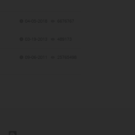
04-05-2018
6676767
views
03-19-2013
489173
views
09-06-2011
25765498
views