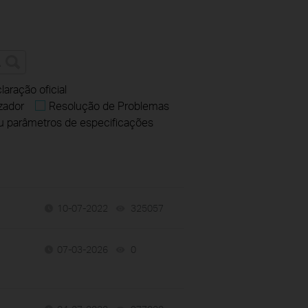
laração oficial
izador
Resolução de Problemas
u parâmetros de especificações
10-07-2022
325057
views
07-03-2026
0
views