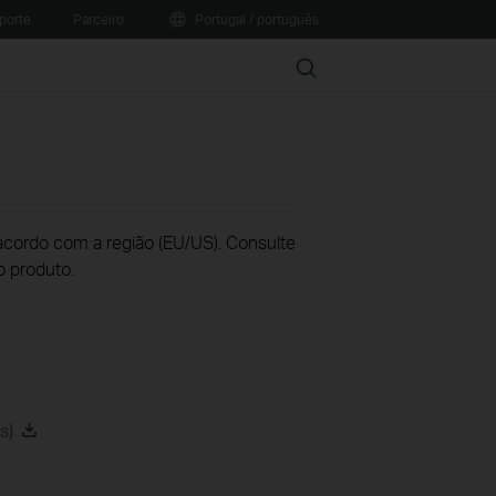
porte
Parceiro
Portugal / português
Search
acordo com a região (EU/US). Consulte
o produto.
s)