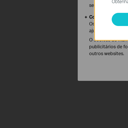
Obtenha 
seus sistemas.
Cookies de Anális
Os cookies de ana
ajustar a funciona
O cookies de mark
publicitários de f
outros websites.