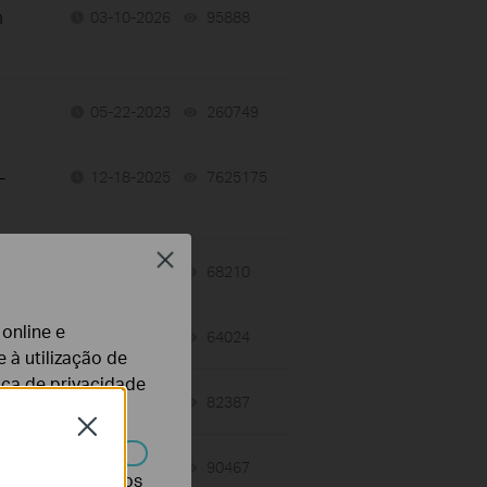
m
03-10-2026
95888
views
05-22-2023
260749
views
-
12-18-2025
7625175
views
Close
12-03-2025
68210
views
 online e
10-21-2025
64024
views
 à utilização de
tica de privacidade
10-17-2025
82387
views
Close
02-07-2024
90467
views
r desativados nos