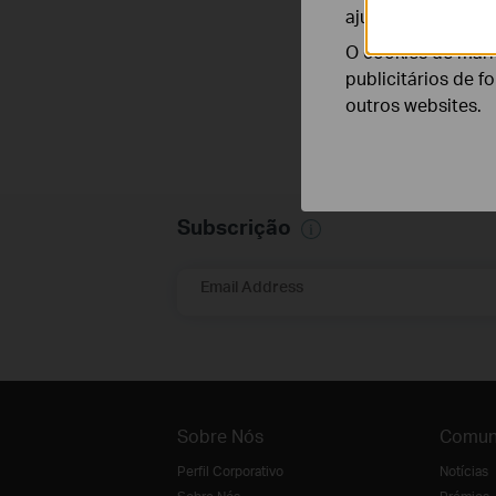
ajustar a funciona
O cookies de mark
publicitários de f
outros websites.
Subscrição
Email Address
Sobre Nós
Comun
Perfil Corporativo
Notícias