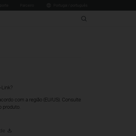
porte
Parceiro
Portugal / português
Search
-Link?
acordo com a região (EU/US). Consulte
o produto.
ide