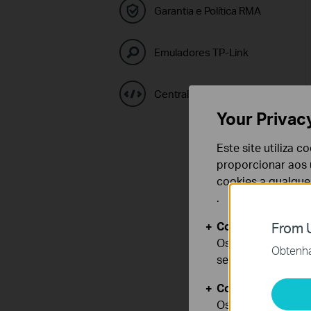
Garantia e Política RMA
Emuladores TP-Link
Central de Códigos GPL
Your Privac
Este site utiliza 
proporcionar aos u
cookies a qualqu
.
Cookies Básicos
From U
Os cookies são ne
Obtenha 
seus sistemas.
Cookies de Anális
Os cookies de ana