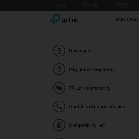
Click
to
TP-Link, Reliably Smart
skip
PARA CASA
the
navigation
bar
Download
Perguntas frequentes
TP-Link Community
Contate o Suporte Técnico
Compatibility List