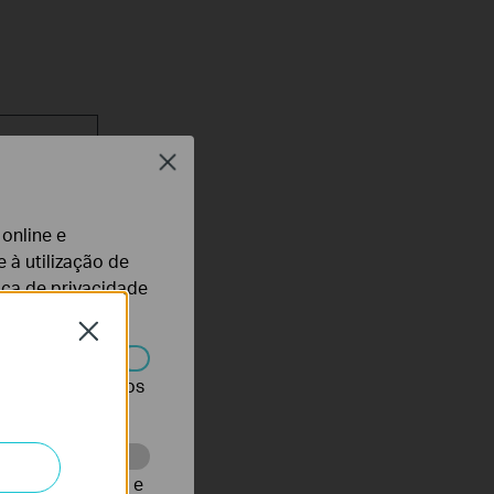
mware
Close
 online e
 à utilização de
tica de privacidade
Close
r desativados nos
te para melhorar e