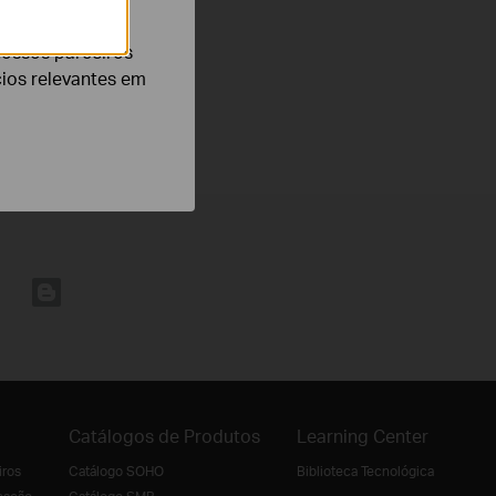
nossos parceiros
cios relevantes em
Catálogos de Produtos
Learning Center
iros
Catálogo SOHO
Biblioteca Tecnológica