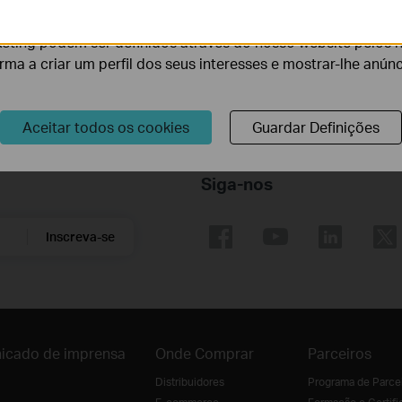
Router
lidade do nosso website.
eting podem ser definidos através do nosso website pelos 
orma a criar um perfil dos seus interesses e mostrar-lhe anún
Aceitar todos os cookies
Guardar Definições
Siga-nos
Inscreva-se
icado de imprensa
Onde Comprar
Parceiros
Distribuidores
Programa de Parce