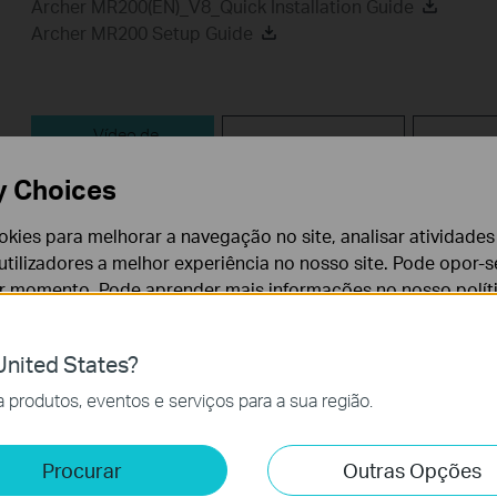
Archer MR200(EN)_V8_Quick Installation Guide
Archer MR200 Setup Guide
Vídeo de
FAQ
Fir
Configuração
y Choices
Vídeo de Configuração
cookies para melhorar a navegação no site, analisar atividades
tilizadores a melhor experiência no nosso site. Pode opor-se
er momento. Pode aprender mais informações no nosso
polí
nited States?
cessários para o funcionamento do website e não podem se
produtos, eventos e serviços para a sua região.
e e Marketing
Procurar
Outras Opções
How to Set up TP-Link 4G WiFi
lise permite-nos analisar as suas atividades no nosso websi