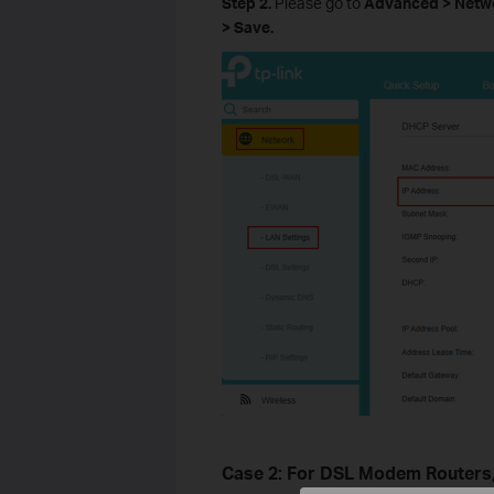
Step 2.
Please go to
Advanced > Networ
> Save.
Case 2: For DSL Modem Routers,