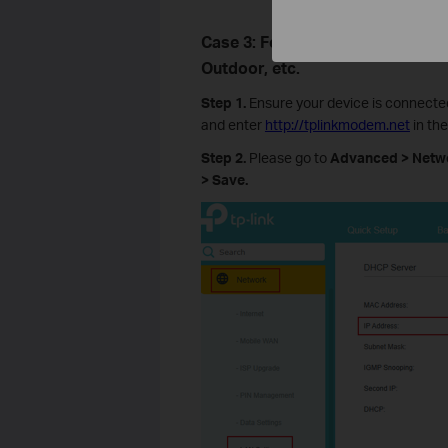
Case 3: For ISP-customized 4G 
Outdoor, etc.
Step 1.
Ensure your device is connected
and enter
http://tplinkmodem.net
in the
Step 2.
Please go to
Advanced > Netwo
> Save.