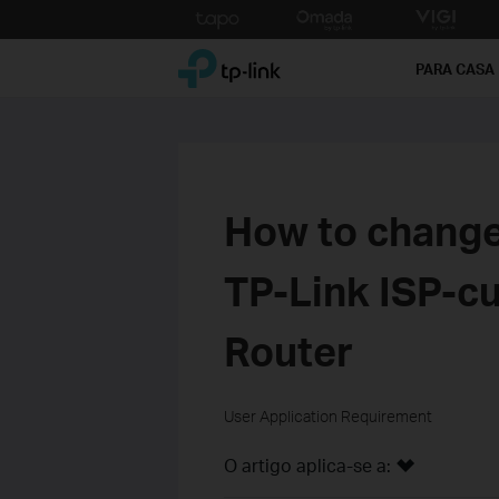
Click
to
TP-Link, Reliably Smart
skip
PARA CASA
the
navigation
bar
How to change
TP-Link ISP-
Router
User Application Requirement
O artigo aplica-se a: