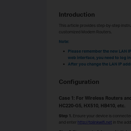
Introduction
This article provides step-by-step inst
customized Modem Routers.
Note:
Please remember the new LAN IP 
web interface, you need to log in
After you change the LAN IP add
Configuration
Case 1: For Wireless Routers a
HC220-G5, HX510, HB410, etc.
Step 1.
Ensure your device is connected
and enter
http://tplinkwifi.net
in the add