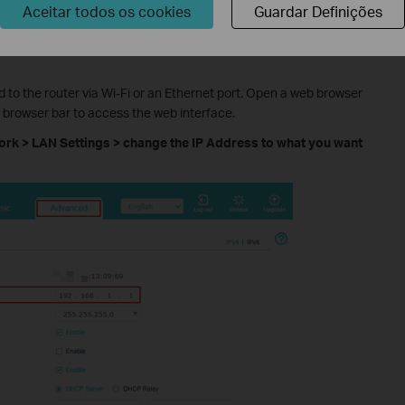
Aceitar todos os cookies
Guardar Definições
or 5G Routers, such as NX220v, MX510v, NE210-
 to the router via Wi-Fi or an Ethernet port. Open a web browser
 browser bar to access the web interface.
rk > LAN Settings > change the IP Address to what you want