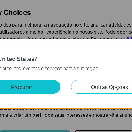
 to the router via Wi-Fi or an Ethernet port. Open a web browser
y Choices
 address bar to access the web interface.
rk > LAN Settings > change the IP Address to what you want
cookies para melhorar a navegação no site, analisar atividades
tilizadores a melhor experiência no nosso site. Pode opor-se
er momento. Pode aprender mais informações no nosso
polí
nited States?
cessários para o funcionamento do website e não podem se
produtos, eventos e serviços para a sua região.
e e Marketing
Procurar
Outras Opções
lise permite-nos analisar as suas atividades no nosso websi
lidade do nosso website.
eting podem ser definidos através do nosso website pelos 
orma a criar um perfil dos seus interesses e mostrar-lhe anún