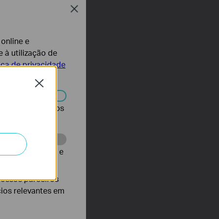
Close
 online e
 à utilização de
tica de privacidade
Close
r desativados nos
te para melhorar e
nossos parceiros
cios relevantes em