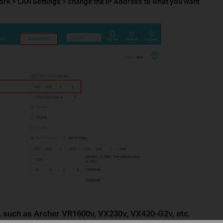
k > LAN Settings > change the IP Address to what you want
 such as Archer VR1600v, VX230v, VX420-G2v, etc.