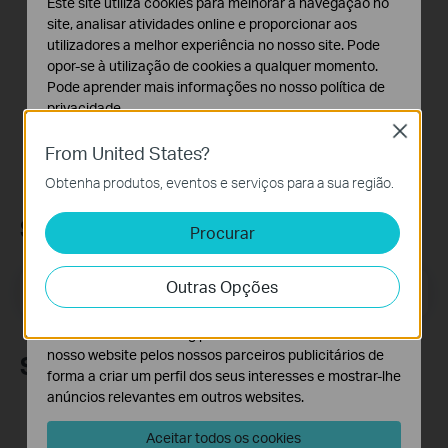
Este site utiliza cookies para melhorar a navegação no
How to Set up TP-
site, analisar atividades online e proporcionar aos
Link 4G WiFi Router
utilizadores a melhor experiência no nosso site. Pode
opor-se à utilização de cookies a qualquer momento.
Pode aprender mais informações no nosso
política de
privacidade
.
Close
Cookies Básicos
From United States?
Os cookies são necessários para o funcionamento do
Obtenha produtos, eventos e serviços para a sua região.
website e não podem ser desativados nos seus
sistemas.
Subscrição
Procurar
Cookies de Análise e Marketing
Os cookies de analise permite-nos analisar as suas
Outras Opções
atividades no nosso website para melhorar e ajustar a
Email Address
Inscreva-se
funcionalidade do nosso website.
O cookies de marketing podem ser definidos através do
nosso website pelos nossos parceiros publicitários de
Siga-nos
forma a criar um perfil dos seus interesses e mostrar-lhe
anúncios relevantes em outros websites.
Aceitar todos os cookies