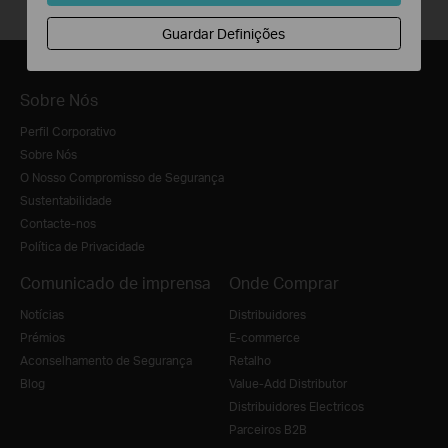
Guardar Definições
Sobre Nós
Perfil Corporativo
Sobre Nós
O Nosso Compromisso de Segurança
Sustentabilidade
Contacte-nos
Política de Privacidade
Comunicado de imprensa
Onde Comprar
Notícias
Distribuidores
Prémios
E-commerce
Aconselhamento de Segurança
Retalho
Blog
Value-Add Distributor
Distribuidores Electricos
Parceiros B2B