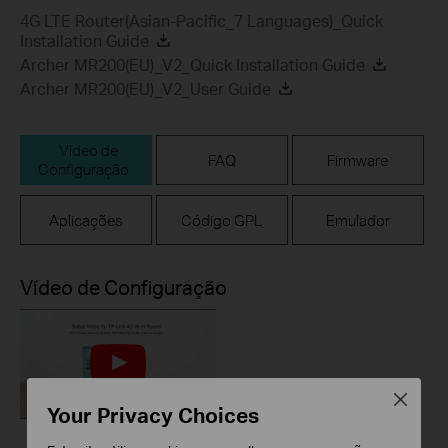
4G LTE Router(Asian-Pacific_7 Languages)_Quick
Installation Guide
Archer MR200(EU)_V2_Quick Installation Guide
Archer MR200(EU)_V2_User Guide
Vídeo de
FAQ
Firmware
Configuração
Aplicações
Código GPL
Emulador
Vídeo de Configuração
Close
Your Privacy Choices