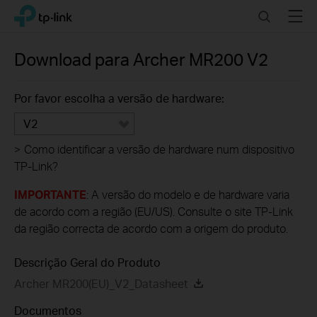
Click
Search
Menu
TP-Link, Reliably Smart
to
skip
the
Download para
Archer MR200
V2
navigation
bar
Por favor escolha a versão de hardware:
V2
>
Como identificar a versão de hardware num dispositivo
TP-Link?
IMPORTANTE
: A versão do modelo e de hardware varia
de acordo com a região (EU/US). Consulte o site TP-Link
da região correcta de acordo com a origem do produto.
Descrição Geral do Produto
Archer MR200(EU)_V2_Datasheet
Documentos