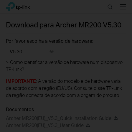
Click
Search
Menu
TP-Link, Reliably Smart
to
skip
the
Download para
Archer MR200
V5.30
navigation
bar
Por favor escolha a versão de hardware:
V5.30
>
Como identificar a versão de hardware num dispositivo
TP-Link?
IMPORTANTE
: A versão do modelo e de hardware varia
de acordo com a região (EU/US). Consulte o site TP-Link
da região correcta de acordo com a origem do produto.
Documentos
Archer MR200(EU)_V5.3_Quick Installation Guide
Archer MR200(EU)_V5.3_User Guide