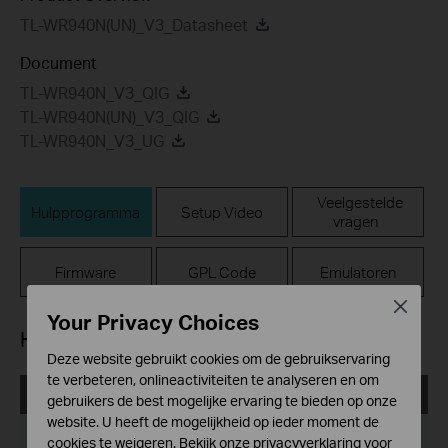
TL-WR940N(UN)_V3_Datasheet
Document
TL-WR940N_V3_QIG
TL-WR940N(UN)_V3_QIG
TL-WR940N_V3_UG
Veelgestelde
Hulpprogramma
Setup Video
vragen
Firmware
GPL Code
Emulatoren
Close
Your Privacy Choices
Hulpprogramma
Deze website gebruikt cookies om de gebruikservaring
te verbeteren, onlineactiviteiten te analyseren en om
TL-WR940N_V3_Easy_Setup_Assistant_150201
gebruikers de best mogelijke ervaring te bieden op onze
website. U heeft de mogelijkheid op ieder moment de
Publicatiedatum:
2015-02-01
cookies te weigeren. Bekijk onze
privacyverklaring
voor