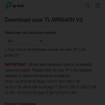
Click
Search
Menu
TP-Link, Reliably Smart
to
skip
the
Download voor
TL-WR940N
V3
navigation
bar
Selecteer uw hardware versie:
V3
>
Hoe vind ik de hardware versie van een TP-Link
product?
IMPORTANT
: Model and hardware version availability
varies by region. Please refer to your TP-Link regional
website to determine product availability.
Vx.0 = Vx.6/Vx.8/Vx.9(eg:V1.0=V1.6/V1.8/V1.9)
Vx.x0 = Vx.x6/Vx.x8/Vx.x9 (eg:V1.20=V1.26/V1.28/V1.29)
Vx.30 = Vx.32/Vx.33 (eg:V3.30=V3.32/V3.33)
Product Overview