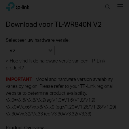
Click
Search
Menu
TP-Link, Reliably Smart
to
skip
the
Download voor
TL-WR840N
V2
navigation
bar
Selecteer uw hardware versie:
V2
>
Hoe vind ik de hardware versie van een TP-Link
product?
IMPORTANT
: Model and hardware version availability
varies by region. Please refer to your TP-Link regional
website to determine product availability.
Vx.0=Vx.6/Vx.8/Vx.9(eg:V1.0=V1.6/V1.8/V1.9)
Vx.x0=Vx.x6/Vx.x8/Vx.x9 (eg:V1.20=V1.26/V1.28/V1.29)
Vx.30=Vx.32/Vx.33 (eg:V3.30=V3.32/V3.33)
Product Overview