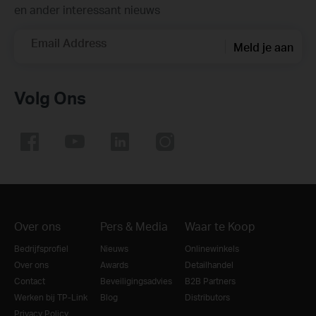
en ander interessant nieuws
Email Address
Meld je aan
Volg Ons
Over ons
Pers & Media
Waar te Koop
Bedrijfsprofiel
Nieuws
Onlinewinkels
Over ons
Awards
Detailhandel
Contact
Beveiligingsadvies
B2B Partners
Werken bij TP-Link
Blog
Distributors
Privacy Policy