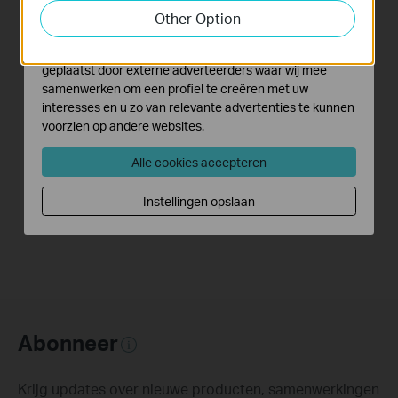
functionaliteit van de website aan te passen en te
Other Option
verbeteren.
What should I do if I
How to turn a router
Marketing cookies kunnen op onze website worden
cannot access the
into an Access
geplaatst door externe adverteerders waar wij mee
internet? - Using a
Point?
samenwerken om een profiel te creëren met uw
cable modem and a
interesses en u zo van relevante advertenties te kunnen
TP-Link router
voorzien op andere websites.
If you can’t access the internet using a cable modem and TP-Link router, follow this video step by step to solve your problem.
Alle cookies accepteren
More
Instellingen opslaan
Abonneer
Krijg updates over nieuwe producten, samenwerkingen