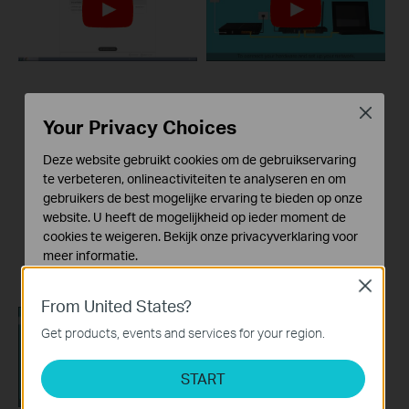
How to Set up
What should I do if I
Close
Address
cannot access the
Your Privacy Choices
Reservation on TP-
internet? - Using a
Deze website gebruikt cookies om de gebruikservaring
Link Routers
DSL modem and a
te verbeteren, onlineactiviteiten te analyseren en om
Windows
TP-Link router
gebruikers de best mogelijke ervaring te bieden op onze
website. U heeft de mogelijkheid op ieder moment de
This video will show you how to set up Address Reservation on TP-Link routers.
If you can’t access the internet using a DSL modem and TP-Link router, this video can help you solve the problem.
cookies te weigeren. Bekijk onze
privacyverklaring
voor
meer informatie.
More
More
Close
Standaard Cookies
From United States?
Deze cookies zijn noodzakelijk voor de werking van de
website en kunnen niet worden uitgeschakeld.
Get products, events and services for your region.
Analyse en Marketing Cookies
START
Cookies voor analyse geven ons de mogelijkheid uw
activiteiten op onze website te volgen en zo de