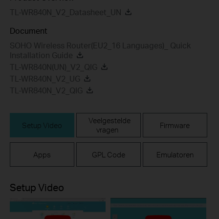
TL-WR840N_V2_Datasheet_UN
Document
SOHO Wireless Router(EU2_16 Languages)_ Quick
Installation Guide
TL-WR840N(UN)_V2_QIG
TL-WR840N_V2_UG
TL-WR840N_V2_QIG
Veelgestelde
Setup Video
Firmware
vragen
Apps
GPL Code
Emulatoren
Setup Video