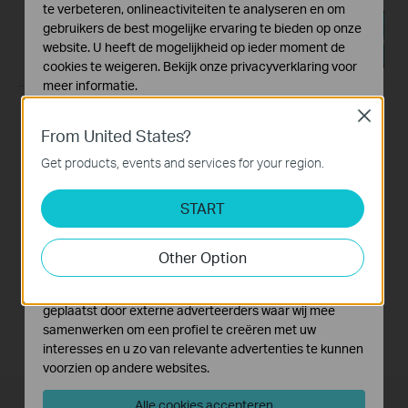
te verbeteren, onlineactiviteiten te analyseren en om
gebruikers de best mogelijke ervaring te bieden op onze
website. U heeft de mogelijkheid op ieder moment de
cookies te weigeren. Bekijk onze
privacyverklaring
voor
meer informatie.
Close
Standaard Cookies
Matter Multi-Admin
How to Set Up a TP-
From United States?
Deze cookies zijn noodzakelijk voor de werking van de
Setup and Demo
Link Matter-Enabled
website en kunnen niet worden uitgeschakeld.
Get products, events and services for your region.
Product on a 3rd
Party Controller
Analyse en Marketing Cookies
Matter allows you to control devices via multiple smart home systems at the same time through its Multi-Admin feature. This video will give you instructions on how to set up a matter-enabled device via matter multi-admin feature.
START
Cookies voor analyse geven ons de mogelijkheid uw
More
activiteiten op onze website te volgen en zo de
This video will give you instructions on how to set up a matter-enabled device using one of four 3rd party controllers.
functionaliteit van de website aan te passen en te
Other Option
verbeteren.
More
Marketing cookies kunnen op onze website worden
geplaatst door externe adverteerders waar wij mee
samenwerken om een profiel te creëren met uw
interesses en u zo van relevante advertenties te kunnen
voorzien op andere websites.
Alle cookies accepteren