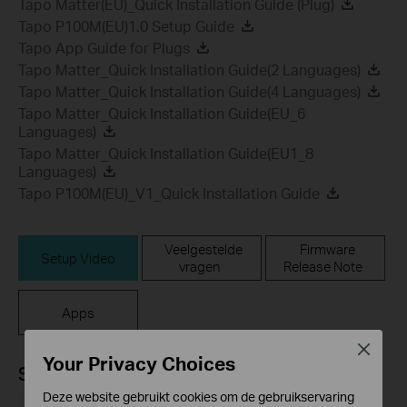
Tapo Matter(EU)_Quick Installation Guide (Plug)
Tapo P100M(EU)1.0 Setup Guide
Tapo App Guide for Plugs
Tapo Matter_Quick Installation Guide(2 Languages)
Tapo Matter_Quick Installation Guide(4 Languages)
Tapo Matter_Quick Installation Guide(EU_6
Languages)
Tapo Matter_Quick Installation Guide(EU1_8
Languages)
Tapo P100M(EU)_V1_Quick Installation Guide
Veelgestelde
Firmware
Setup Video
vragen
Release Note
Apps
Close
Your Privacy Choices
Setup Video
Deze website gebruikt cookies om de gebruikservaring