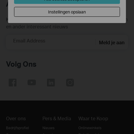
Abonneer
Instellingen opslaan
Krijg updates over nieuwe producten, samenwerkingen
en ander interessant nieuws
Email Address
Meld je aan
Volg Ons
Over ons
Pers & Media
Waar te Koop
Bedrijfsprofiel
Nieuws
Onlinewinkels