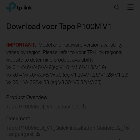
Click
Search
Menu
TP-Link, Reliably Smart
to
skip
the
Download voor
Tapo P100M
V1
navigation
bar
IMPORTANT
: Model and hardware version availability
varies by region. Please refer to your TP-Link regional
website to determine product availability.
Vx.0 = Vx.6/Vx.8/Vx.9(eg:V1.0=V1.6/V1.8/V1.9)
Vx.x0 = Vx.x6/Vx.x8/Vx.x9 (eg:V1.20=V1.26/V1.28/V1.29)
Vx.30 = Vx.32/Vx.33 (eg:V3.30=V3.32/V3.33)
Product Overview
Tapo P100M(EU)_V1_Datasheet
Document
Tapo P100M(EU)_V1_Quick Installation Guide(EU2_16
Languages)