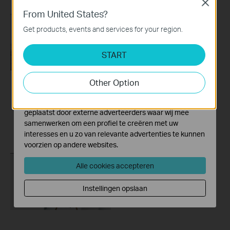
Close
Standaard Cookies
From United States?
Deze cookies zijn noodzakelijk voor de werking van de
website en kunnen niet worden uitgeschakeld.
Get products, events and services for your region.
Analyse en Marketing Cookies
START
Cookies voor analyse geven ons de mogelijkheid uw
activiteiten op onze website te volgen en zo de
functionaliteit van de website aan te passen en te
Other Option
verbeteren.
Set Up TP-Link
How to set up a TP-
Marketing cookies kunnen op onze website worden
Range Extender via
Link Range
geplaatst door externe adverteerders waar wij mee
WPS Button
Extender(No music)
samenwerken om een profiel te creëren met uw
interesses en u zo van relevante advertenties te kunnen
voorzien op andere websites.
Alle cookies accepteren
Instellingen opslaan