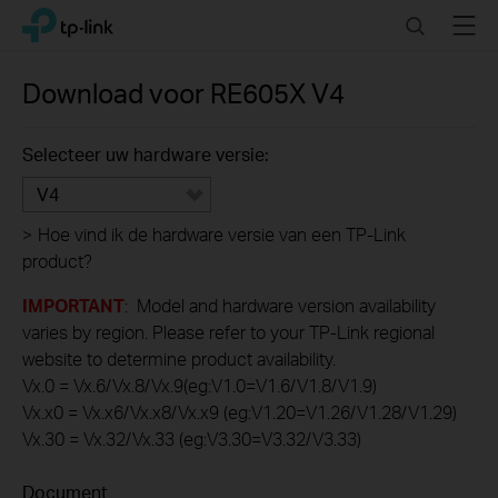
Click
Search
Menu
TP-Link, Reliably Smart
to
skip
the
Download voor
RE605X
V4
navigation
bar
Selecteer uw hardware versie:
V4
>
Hoe vind ik de hardware versie van een TP-Link
product?
IMPORTANT
: Model and hardware version availability
varies by region. Please refer to your TP-Link regional
website to determine product availability.
Vx.0 = Vx.6/Vx.8/Vx.9(eg:V1.0=V1.6/V1.8/V1.9)
Vx.x0 = Vx.x6/Vx.x8/Vx.x9 (eg:V1.20=V1.26/V1.28/V1.29)
Vx.30 = Vx.32/Vx.33 (eg:V3.30=V3.32/V3.33)
Document