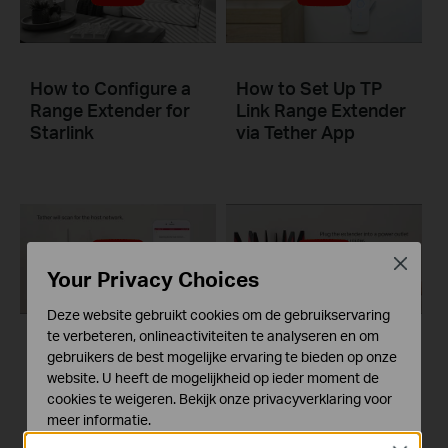
How to Configure a
How to Set Up TP
Range Extender for
Link Range Extender
Starlink
via Tether App
Close
Your Privacy Choices
Deze website gebruikt cookies om de gebruikservaring
te verbeteren, onlineactiviteiten te analyseren en om
Set Up TP-Link
Set Up TP-Link
gebruikers de best mogelijke ervaring te bieden op onze
website. U heeft de mogelijkheid op ieder moment de
Range Extender via
Range Extender via
cookies te weigeren. Bekijk onze
privacyverklaring
voor
Tether App
Web Browser
meer informatie.