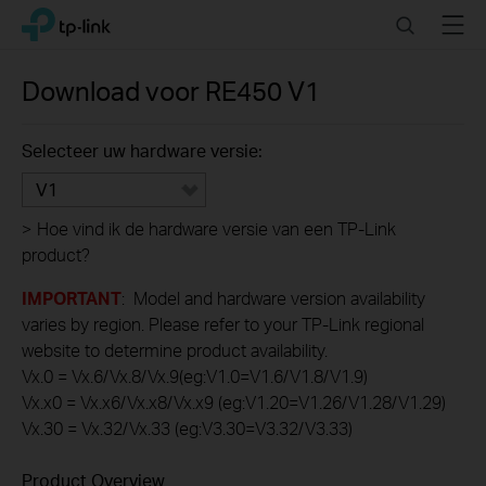
Click
Search
Menu
TP-Link, Reliably Smart
to
skip
the
Download voor
RE450
V1
navigation
bar
Selecteer uw hardware versie:
V1
>
Hoe vind ik de hardware versie van een TP-Link
product?
IMPORTANT
: Model and hardware version availability
varies by region. Please refer to your TP-Link regional
website to determine product availability.
Vx.0 = Vx.6/Vx.8/Vx.9(eg:V1.0=V1.6/V1.8/V1.9)
Vx.x0 = Vx.x6/Vx.x8/Vx.x9 (eg:V1.20=V1.26/V1.28/V1.29)
Vx.30 = Vx.32/Vx.33 (eg:V3.30=V3.32/V3.33)
Product Overview