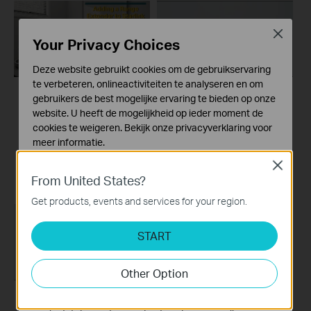
Close
Your Privacy Choices
Deze website gebruikt cookies om de gebruikservaring
te verbeteren, onlineactiviteiten te analyseren en om
gebruikers de best mogelijke ervaring te bieden op onze
How to Configure a
How to Set up TP-
website. U heeft de mogelijkheid op ieder moment de
Range Extender for
Link Range Extender
cookies te weigeren. Bekijk onze
privacyverklaring
voor
Starlink
RE450 via Tether
meer informatie.
App
Close
Standaard Cookies
From United States?
Deze cookies zijn noodzakelijk voor de werking van de
website en kunnen niet worden uitgeschakeld.
Get products, events and services for your region.
Analyse en Marketing Cookies
START
Cookies voor analyse geven ons de mogelijkheid uw
activiteiten op onze website te volgen en zo de
functionaliteit van de website aan te passen en te
Other Option
verbeteren.
Marketing cookies kunnen op onze website worden