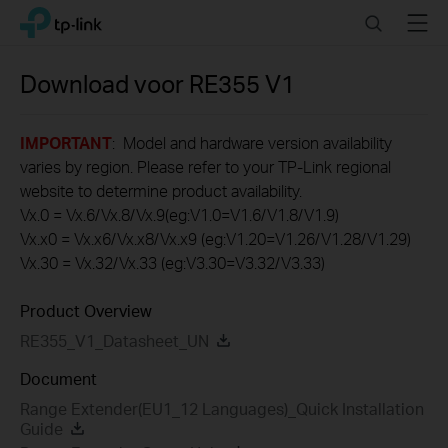
Click
Search
Menu
TP-Link, Reliably Smart
to
skip
the
Download voor
RE355
V1
navigation
bar
IMPORTANT
: Model and hardware version availability
varies by region. Please refer to your TP-Link regional
website to determine product availability.
Vx.0 = Vx.6/Vx.8/Vx.9(eg:V1.0=V1.6/V1.8/V1.9)
Vx.x0 = Vx.x6/Vx.x8/Vx.x9 (eg:V1.20=V1.26/V1.28/V1.29)
Vx.30 = Vx.32/Vx.33 (eg:V3.30=V3.32/V3.33)
Product Overview
RE355_V1_Datasheet_UN
Document
Range Extender(EU1_12 Languages)_Quick Installation
Guide