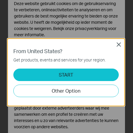
Deze website gebruikt cookies om de gebruikservaring
How to Configure a
How to set up a TP-
te verbeteren, onlineactiviteiten te analyseren en om
Range Extender for
Link Range
gebruikers de best mogelijke ervaring te bieden op onze
Starlink
Extender(No music)
website. U heeft de mogelijkheid op ieder moment de
cookies te weigeren. Bekijk onze
privacyverklaring
voor
meer informatie.
Close
Standaard Cookies
From United States?
Deze cookies zijn noodzakelijk voor de werking van de
website en kunnen niet worden uitgeschakeld.
Get products, events and services for your region.
Analyse en Marketing Cookies
START
Cookies voor analyse geven ons de mogelijkheid uw
activiteiten op onze website te volgen en zo de
How to set up a TP-
functionaliteit van de website aan te passen en te
Other Option
Link Range Extender
verbeteren.
Marketing cookies kunnen op onze website worden
geplaatst door externe adverteerders waar wij mee
samenwerken om een profiel te creëren met uw
interesses en u zo van relevante advertenties te kunnen
voorzien op andere websites.