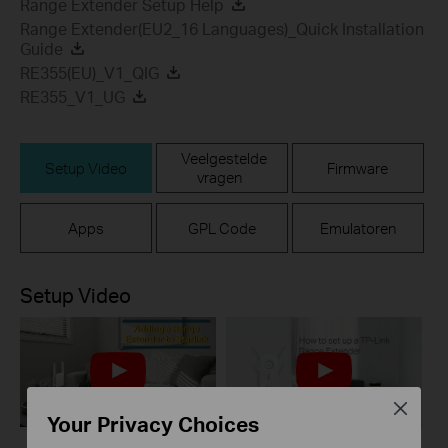
Range Extender Setup Help
Range Extender(EU2_16 Languages)_Quick Installation
Guide
RE355(EU)_V1_QIG
RE355_V1_UG
Veelgestelde
Setup Video
Firmware
vragen
Apps
GPL Code
Emulatoren
Setup Video
Close
Your Privacy Choices