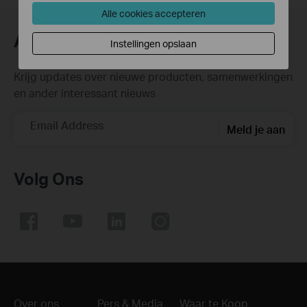
Alle cookies accepteren
Abonneer
Instellingen opslaan
Krijg updates over nieuwe producten, samenwerkingen
en ander interessant nieuws
Email Address
Meld je aan
Volg Ons
Over ons
Pers & Media
Waar te Koop