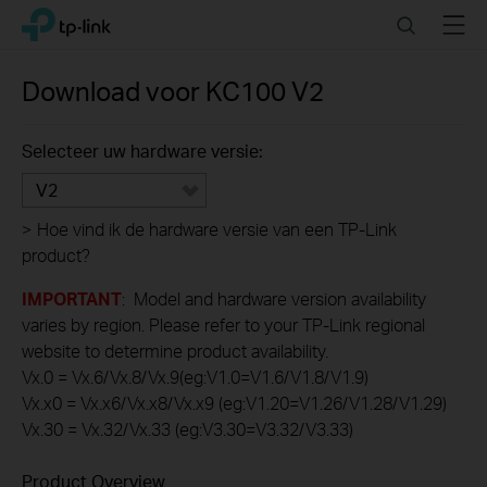
Click
Search
Menu
TP-Link, Reliably Smart
to
skip
the
Download voor
KC100
V2
navigation
bar
Selecteer uw hardware versie:
V2
>
Hoe vind ik de hardware versie van een TP-Link
product?
IMPORTANT
: Model and hardware version availability
varies by region. Please refer to your TP-Link regional
website to determine product availability.
Vx.0 = Vx.6/Vx.8/Vx.9(eg:V1.0=V1.6/V1.8/V1.9)
Vx.x0 = Vx.x6/Vx.x8/Vx.x9 (eg:V1.20=V1.26/V1.28/V1.29)
Vx.30 = Vx.32/Vx.33 (eg:V3.30=V3.32/V3.33)
Product Overview