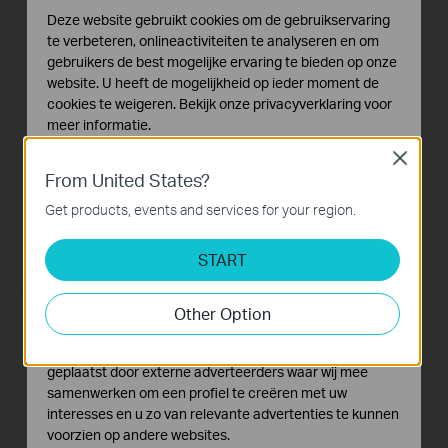
Link your Kasa
Link your Kasa
Deze website gebruikt cookies om de gebruikservaring
Account to Google
Account to Amazon
te verbeteren, onlineactiviteiten te analyseren en om
Assistant
Alexa
gebruikers de best mogelijke ervaring te bieden op onze
website. U heeft de mogelijkheid op ieder moment de
This video will show you how to how to link your Kasa Account to Google Assistant for voice control.
This video will show you how to how to link your Kasa Account to Google Assistant for voice control.
cookies te weigeren. Bekijk onze
privacyverklaring
voor
meer informatie.
More
More
Close
Standaard Cookies
From United States?
Deze cookies zijn noodzakelijk voor de werking van de
website en kunnen niet worden uitgeschakeld.
Get products, events and services for your region.
Analyse en Marketing Cookies
START
Cookies voor analyse geven ons de mogelijkheid uw
activiteiten op onze website te volgen en zo de
functionaliteit van de website aan te passen en te
Other Option
verbeteren.
How to Setup Smart
Quick Tips - How to
Marketing cookies kunnen op onze website worden
Actions in the TP-
Create A schedule in
geplaatst door externe adverteerders waar wij mee
Link Kasa App
the Kasa App
samenwerken om een profiel te creëren met uw
interesses en u zo van relevante advertenties te kunnen
This video will show you how to Setup the Smart Actions feature in the Kasa App.
This video will show you how to create a schedule for the device in the Kasa App.
voorzien op andere websites.