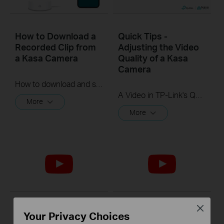
How to Download a
Quick Tips -
Recorded Clip from
Adjusting the Video
a Kasa Camera
Quality of a Kasa
Camera
How to download and save a Recorded Clip on a Kasa Camera
A Video in TP-Link's Quick Tips series showing you quickly how to change the video resolution quality on your Kasa Camera.
More
More
Close
Quick Tips: How to
Quick Tips: How to
Your Privacy Choices