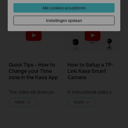
More
More
Alle cookies accepteren
Instellingen opslaan
Quick Tips - How to
How to Setup a TP-
Change your Time
Link Kasa Smart
zone in the Kasa App
Camera
This video will show you how to set your time zone in the Kasa App.
A instructional video showing a user how to setup a TP-Link Kasa Smart Camera
More
More