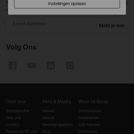
Krijg updates over nieuwe producten, samenwerkingen
Instellingen opslaan
en ander interessant nieuws
Email Address
Meld je aan
Volg Ons
Over ons
Pers & Media
Waar te Koop
Bedrijfsprofiel
Nieuws
Onlinewinkels
Over ons
Awards
Detailhandel
Contact
Beveiligingsadvies
B2B Partners
Werken bij TP-Link
Blog
Distributors