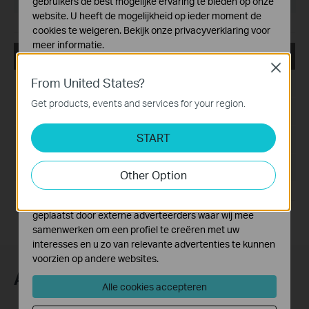
gebruikers de best mogelijke ervaring te bieden op onze
website. U heeft de mogelijkheid op ieder moment de
cookies te weigeren. Bekijk onze
privacyverklaring
voor
meer informatie.
Archer TX55E_V4_00.034_240620_Win10_Win11
Close
Standaard Cookies
From United States?
Publicatiedatum:
2024-11-04
Deze cookies zijn noodzakelijk voor de werking van de
website en kunnen niet worden uitgeschakeld.
Get products, events and services for your region.
Taal:
Meertalig
Analyse en Marketing Cookies
START
Cookies voor analyse geven ons de mogelijkheid uw
Bestandsgrootte:
36.49 MB
activiteiten op onze website te volgen en zo de
functionaliteit van de website aan te passen en te
Besturingssysteem: win10x64, win11x64
Other Option
verbeteren.
Marketing cookies kunnen op onze website worden
geplaatst door externe adverteerders waar wij mee
samenwerken om een profiel te creëren met uw
interesses en u zo van relevante advertenties te kunnen
voorzien op andere websites.
Abonneer
Alle cookies accepteren