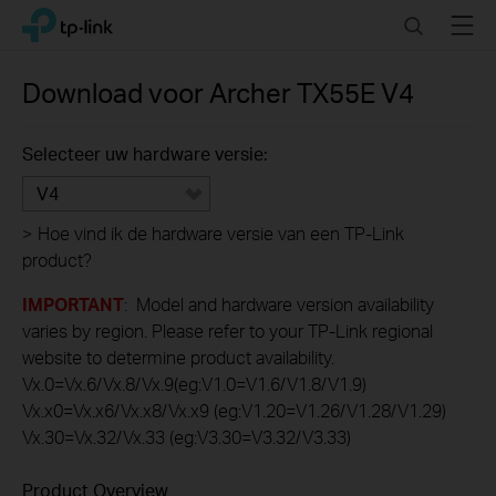
Click
Search
Menu
TP-Link, Reliably Smart
to
skip
the
Download voor
Archer TX55E
V4
navigation
bar
Selecteer uw hardware versie:
V4
>
Hoe vind ik de hardware versie van een TP-Link
product?
IMPORTANT
: Model and hardware version availability
varies by region. Please refer to your TP-Link regional
website to determine product availability.
Vx.0=Vx.6/Vx.8/Vx.9(eg:V1.0=V1.6/V1.8/V1.9)
Vx.x0=Vx.x6/Vx.x8/Vx.x9 (eg:V1.20=V1.26/V1.28/V1.29)
Vx.30=Vx.32/Vx.33 (eg:V3.30=V3.32/V3.33)
Product Overview