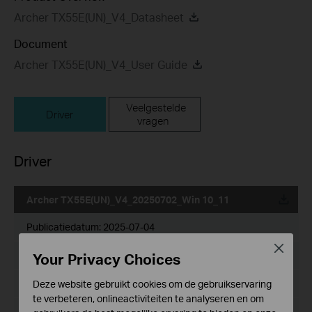
Archer TX55E(UN)_V4_Datasheet
Document
Archer TX55E(UN)_V4_User Guide
Veelgestelde
Driver
vragen
Driver
Archer TX55E(UN)_V4_20250702_Win 10_11
Publicatiedatum:
2025-07-04
Close
Taal:
Your Privacy Choices
Meertalig
Bestandsgrootte:
31.41 MB
Deze website gebruikt cookies om de gebruikservaring
te verbeteren, onlineactiviteiten te analyseren en om
Besturingssysteem: Win 10_11