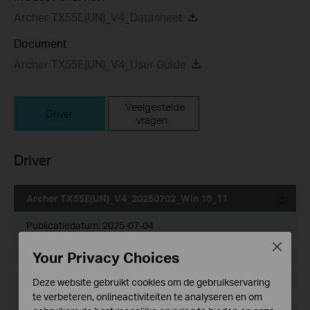
Archer TX55E(UN)_V4_Datasheet
Document
Archer TX55E(UN)_V4_User Guide
Veelgestelde
Driver
vragen
Driver
Archer TX55E(UN)_V4_20250702_Win 10_11
Publicatiedatum:
2025-07-04
Close
Taal:
Your Privacy Choices
Meertalig
Bestandsgrootte:
31.41 MB
Deze website gebruikt cookies om de gebruikservaring
te verbeteren, onlineactiviteiten te analyseren en om
Besturingssysteem: Win 10_11