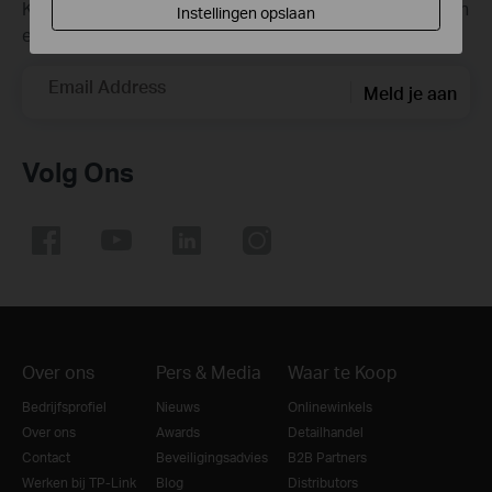
Krijg updates over nieuwe producten, samenwerkingen
Instellingen opslaan
en ander interessant nieuws
Email Address
Meld je aan
Volg Ons
Over ons
Pers & Media
Waar te Koop
Bedrijfsprofiel
Nieuws
Onlinewinkels
Over ons
Awards
Detailhandel
Contact
Beveiligingsadvies
B2B Partners
Werken bij TP-Link
Blog
Distributors