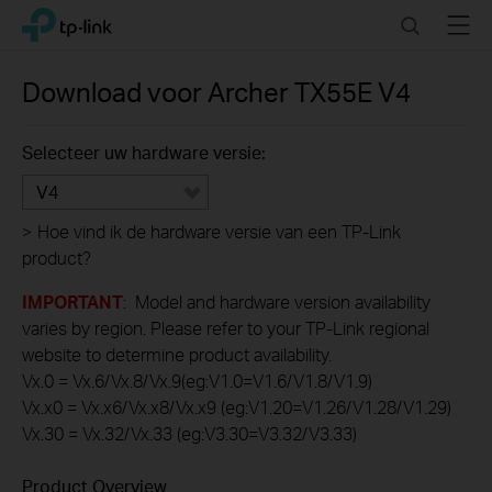
Click
Search
Menu
TP-Link, Reliably Smart
to
skip
the
Download voor
Archer TX55E
V4
navigation
bar
Selecteer uw hardware versie:
V4
>
Hoe vind ik de hardware versie van een TP-Link
product?
IMPORTANT
: Model and hardware version availability
varies by region. Please refer to your TP-Link regional
website to determine product availability.
Vx.0 = Vx.6/Vx.8/Vx.9(eg:V1.0=V1.6/V1.8/V1.9)
Vx.x0 = Vx.x6/Vx.x8/Vx.x9 (eg:V1.20=V1.26/V1.28/V1.29)
Vx.30 = Vx.32/Vx.33 (eg:V3.30=V3.32/V3.33)
Product Overview