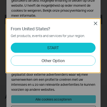
gebruikers de best mogelijke ervaring te bieden op onze
website. U heeft de mogelijkheid op ieder moment de
cookies te weigeren. Bekijk onze
privacyverklaring
voor
meer informatie.
Archer TX55E_V4_00.034_240620_Win10_Win11
Close
Standaard Cookies
From United States?
Publicatiedatum:
2024-11-04
Deze cookies zijn noodzakelijk voor de werking van de
website en kunnen niet worden uitgeschakeld.
Get products, events and services for your region.
Taal:
Meertalig
Analyse en Marketing Cookies
START
Cookies voor analyse geven ons de mogelijkheid uw
Bestandsgrootte:
36.49 MB
activiteiten op onze website te volgen en zo de
functionaliteit van de website aan te passen en te
Besturingssysteem: win10x64, win11x64
Other Option
verbeteren.
Marketing cookies kunnen op onze website worden
geplaatst door externe adverteerders waar wij mee
samenwerken om een profiel te creëren met uw
interesses en u zo van relevante advertenties te kunnen
voorzien op andere websites.
Abonneer
Alle cookies accepteren