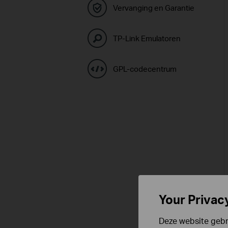
Vervanging en Garantie
TP-Link Emulatoren
GPL-codecentrum
Your Privac
Deze website gebru