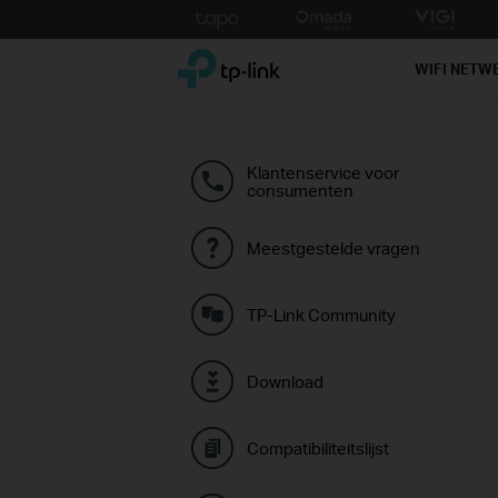
Click
to
TP-Link, Reliably Smart
skip
WIFI NETW
the
navigation
bar
Klantenservice voor
consumenten
Meestgestelde vragen
TP-Link Community
Download
Compatibiliteitslijst