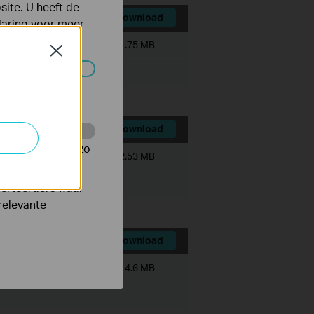
ite. U heeft de
Download
laring
voor meer
Bestandsgrootte:
1.75 MB
Close
 worden
Download
te te volgen en zo
Bestandsgrootte:
2.53 MB
verteerders waar
relevante
Download
Bestandsgrootte:
14.6 MB