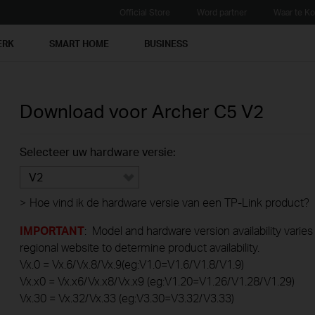
Official Store
Word partner
Waar te K
ERK
SMART HOME
BUSINESS
Download voor
Archer C5
V2
Selecteer uw hardware versie:
V2
>
Hoe vind ik de hardware versie van een TP-Link product?
IMPORTANT
: Model and hardware version availability varies
regional website to determine product availability.
Vx.0 = Vx.6/Vx.8/Vx.9(eg:V1.0=V1.6/V1.8/V1.9)
Vx.x0 = Vx.x6/Vx.x8/Vx.x9 (eg:V1.20=V1.26/V1.28/V1.29)
Vx.30 = Vx.32/Vx.33 (eg:V3.30=V3.32/V3.33)