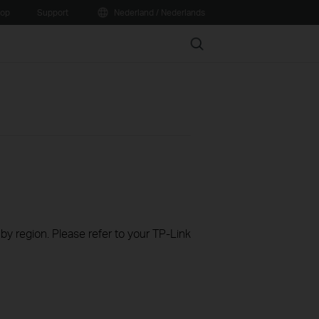
oop
Support
Nederland / Nederlands
Search
 by region. Please refer to your TP-Link