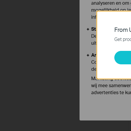
analyseren en om 
mogelijkheid op i
informatie.
Standaard Cooki
From U
Deze cookies zijn
Get prod
uitgeschakeld.
Analyse en Marke
Cookies voor anal
de functionaliteit
Marketing cookies
wij mee samenwerk
advertenties te k