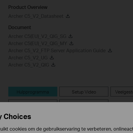
Product Overview
Archer C5_V2_Datasheet
Document
Archer C5(EU)_V2_QIG_SG
Archer C5(EU)_V2_QIG_MY
Archer C5_V2_FTP Server Application Guide
Archer C5_V2_UG
Archer C5_V2_QIG
Hulpprogramma
Setup Video
Veelgest
GPL Code
Emulatoren
y Choices
Hulpprogramma
ikt cookies om de gebruikservaring te verbeteren, onlineacti