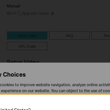
Manual
Wi-Fi 7_Upgrade Guide
Setup Video
FAQ
Fir
GPL Code
Setup Video
y Choices
cookies to improve website navigation, analyze online activi
 experience on our website. You can object to the use of coo
 information in our
privacy policy
.
Don’t show again
es