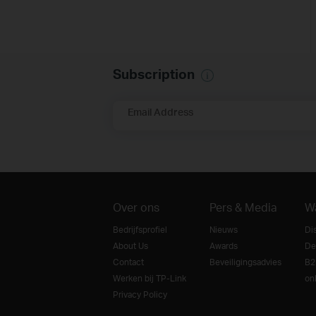
Subscription
Email Address
Over ons
Pers & Media
W
Bedrijfsprofiel
Nieuws
Di
About Us
Awards
De
Contact
Beveiligingsadvies
B2
Werken bij TP-Link
on
Privacy Policy