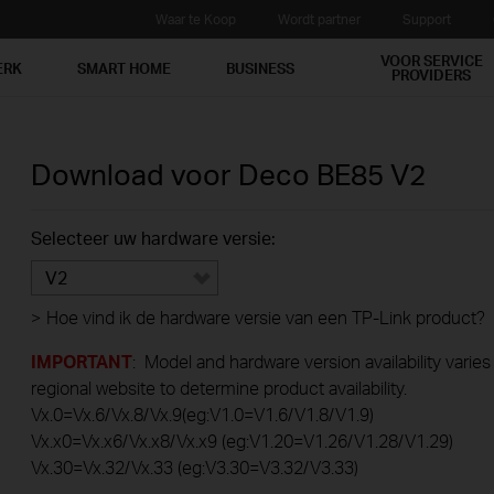
Waar te Koop
Wordt partner
Support
VOOR SERVICE
ERK
SMART HOME
BUSINESS
PROVIDERS
Download voor
Deco BE85
V2
Selecteer uw hardware versie:
V2
>
Hoe vind ik de hardware versie van een TP-Link product?
IMPORTANT
: Model and hardware version availability varies
regional website to determine product availability.
Vx.0=Vx.6/Vx.8/Vx.9(eg:V1.0=V1.6/V1.8/V1.9)
Vx.x0=Vx.x6/Vx.x8/Vx.x9 (eg:V1.20=V1.26/V1.28/V1.29)
Vx.30=Vx.32/Vx.33 (eg:V3.30=V3.32/V3.33)