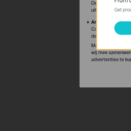
From U
Deze cookies zijn
Get prod
uitgeschakeld.
Analyse en Marke
Cookies voor anal
de functionaliteit
Marketing cookies
wij mee samenwerk
advertenties te k