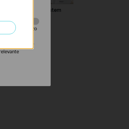
 worden
Configure a Deco System
rlink
te te volgen en zo
verteerders waar
relevante