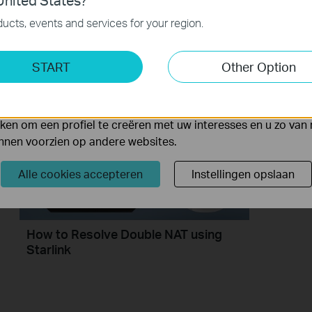
nited States?
 noodzakelijk voor de werking van de website en kunnen niet
ucts, events and services for your region.
【Deco】How to Set Up a Whole
How to 
Home Mesh Wi-Fi System (Take Deco
with Sta
ting Cookies
BE95 as Example)
START
Other Option
yse geven ons de mogelijkheid uw activiteiten op onze websi
 van de website aan te passen en te verbeteren.
 kunnen op onze website worden geplaatst door externe ad
en om een profiel te creëren met uw interesses en u zo van 
unnen voorzien op andere websites.
Alle cookies accepteren
Instellingen opslaan
How to Resolve Double NAT using
Starlink