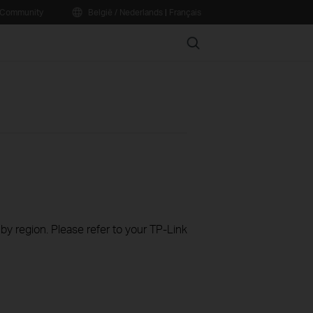
Community
België / Nederlands
|
Français
Search
 by region. Please refer to your TP-Link