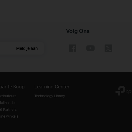
Volg Ons
Meld je aan
aar te Koop
Learning Center
stributeurs
Technology Library
tailhandel
B Partners
line winkels