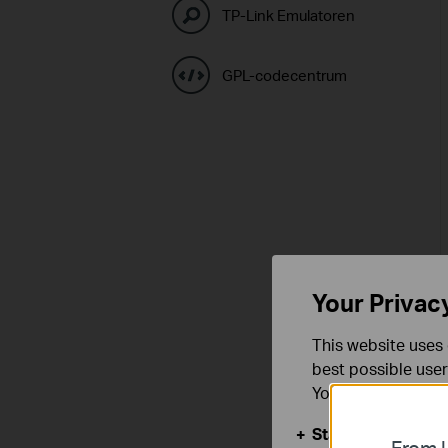
TP-Link Emulatoren
GPL-codecentrum
Your Privac
This website uses 
best possible user
You can find more
Standaard Cooki