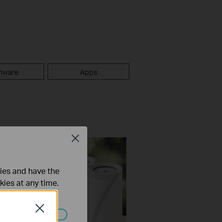
mware
Apps
Close
ties and have the
kies at any time.
Close