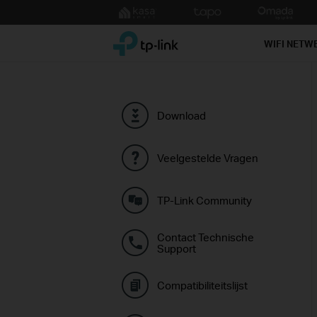
Click
to
TP-Link, Reliably Smart
skip
WIFI NETW
the
navigation
bar
Download
Veelgestelde Vragen
TP-Link Community
Contact Technische
Support
Compatibiliteitslijst