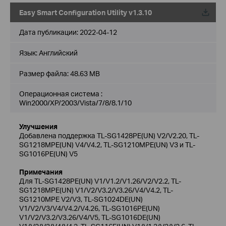
Easy Smart Configuration Utility v1.3.10
Дата публикации:
2022-04-12
Язык:
Английский
Размер файла:
48.63 MB
Операционная система :
Win2000/XP/2003/Vista/7/8/8.1/10
Улучшения
Добавлена поддержка TL-SG1428PE(UN) V2/V2.20, TL-
SG1218MPE(UN) V4/V4.2, TL-SG1210MPE(UN) V3 и TL-
SG1016PE(UN) V5
Примечания
Для TL-SG1428PE(UN) V1/V1.2/V1.26/V2/V2.2, TL-
SG1218MPE(UN) V1/V2/V3.2/V3.26/V4/V4.2, TL-
SG1210MPE V2/V3, TL-SG1024DE(UN)
V1/V2/V3/V4/V4.2/V4.26, TL-SG1016PE(UN)
V1/V2/V3.2/V3.26/V4/V5, TL-SG1016DE(UN)