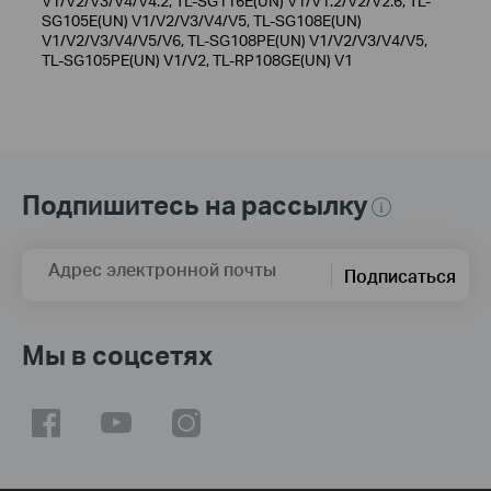
V1/V2/V3/V4/V4.2, TL-SG116E(UN) V1/V1.2/V2/V2.6, TL-
SG105E(UN) V1/V2/V3/V4/V5, TL-SG108E(UN)
V1/V2/V3/V4/V5/V6, TL-SG108PE(UN) V1/V2/V3/V4/V5,
TL-SG105PE(UN) V1/V2, TL-RP108GE(UN) V1
Подпишитесь на рассылку
Адрес электронной почты
Подписаться
Мы в соцсетях