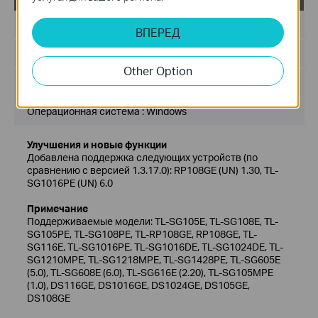
Дата публикации:
2024-07-18
ВПЕРЕД
Язык:
Английский
Other Option
Размер файла:
56.96 MB
Операционная система : Windows
Улучшения и новые функции
Добавлена поддержка следующих устройств (по
сравнению с версией 1.3.17.0): RP108GE (UN) 1.30, TL-
SG1016PE (UN) 6.0
Примечание
Поддерживаемые модели: TL-SG105E, TL-SG108E, TL-
SG105PE, TL-SG108PE, TL-RP108GE, RP108GE, TL-
SG116E, TL-SG1016PE, TL-SG1016DE, TL-SG1024DE, TL-
SG1210MPE, TL-SG1218MPE, TL-SG1428PE, TL-SG605E
(5.0), TL-SG608E (6.0), TL-SG616E (2.20), TL-SG105MPE
(1.0), DS116GE, DS1016GE, DS1024GE, DS105GE,
DS108GE