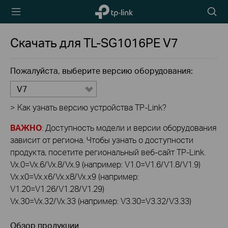
TP-Link,
Searc
Reliably
icon
Smart
Скачать для
TL-SG1016PE
V7
Пожалуйста, выберите версию оборудования:
V7
>
Как узнать версию устройства TP-Link?
ВАЖНО
: Доступность модели и версии оборудования
зависит от региона. Чтобы узнать о доступности
продукта, посетите региональный веб-сайт TP-Link.
Vx.0=Vx.6/Vx.8/Vx.9 (например: V1.0=V1.6/V1.8/V1.9)
Vx.x0=Vx.x6/Vx.x8/Vx.x9 (например:
V1.20=V1.26/V1.28/V1.29)
Vx.30=Vx.32/Vx.33 (например: V3.30=V3.32/V3.33)
Обзор продукции