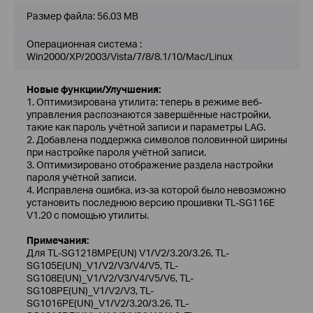
Размер файла:
56.03 MB
Операционная система :
Win2000/XP/2003/Vista/7/8/8.1/10/Mac/Linux
Новые функции/Улучшения:
1. Оптимизирована утилита: теперь в режиме веб-
управления распознаются завершённые настройки,
такие как пароль учётной записи и параметры LAG.
2. Добавлена поддержка символов половинной ширины
при настройке пароля учётной записи.
3. Оптимизировано отображение раздела настройки
пароля учётной записи.
4. Исправлена ошибка, из-за которой было невозможно
установить последнюю версию прошивки TL-SG116E
V1.20 с помощью утилиты.
Примечания:
Для TL-SG1218MPE(UN) V1/V2/3.20/3.26, TL-
SG105E(UN)_V1/V2/V3/V4/V5, TL-
SG108E(UN)_V1/V2/V3/V4/V5/V6, TL-
SG108PE(UN)_V1/V2/V3, TL-
SG1016PE(UN)_V1/V2/3.20/3.26, TL-