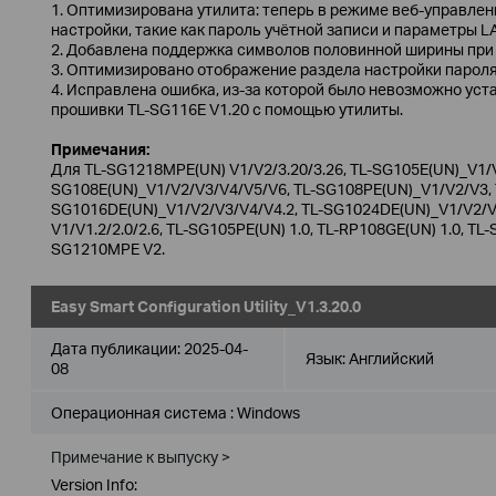
1. Оптимизирована утилита: теперь в режиме веб-управле
настройки, такие как пароль учётной записи и параметры L
2. Добавлена поддержка символов половинной ширины при 
3. Оптимизировано отображение раздела настройки пароля
4. Исправлена ошибка, из-за которой было невозможно ус
прошивки TL-SG116E V1.20 с помощью утилиты.
Примечания:
Для TL-SG1218MPE(UN) V1/V2/3.20/3.26, TL-SG105E(UN)_V1/V
SG108E(UN)_V1/V2/V3/V4/V5/V6, TL-SG108PE(UN)_V1/V2/V3, T
SG1016DE(UN)_V1/V2/V3/V4/V4.2, TL-SG1024DE(UN)_V1/V2/V3
V1/V1.2/2.0/2.6, TL-SG105PE(UN) 1.0, TL-RP108GE(UN) 1.0, TL-
SG1210MPE V2.
Easy Smart Configuration Utility_V1.3.20.0
Дата публикации:
2025-04-
Язык:
Английский
08
Операционная система : Windows
Примечание к выпуску >
Version Info: