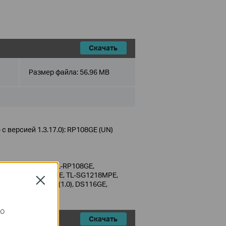
Скачать
Размер файла:
56.96 MB
 версией 1.3.17.0): RP108GE (UN)
E, TL-SG108PE, TL-RP108GE,
4DE, TL-SG1210MPE, TL-SG1218MPE,
Close
20), TL-SG105MPE (1.0), DS116GE,
го
Скачать