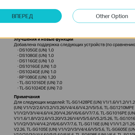
Дата публикации:
2023-12-
Язык:
Английский
28
ВПЕРЕД
Other Option
Операционная система : Windows
Улучшения и новые функции
Добавлена поддержка следующих устройств (по сравнению с
· DS105GE (UN) 1.0
· DS108GE (UN) 1.0
· DS116GE (UN) 1.0
· DS1016GE (UN) 1.0
· DS1024GE (UN) 1.0
· RP108GE (UN) 1.20
· TL-SG1016DE (UN) 7.0
· TL-SG1024DE (UN) 7.0
Примечания
Для следующих моделей: TL-SG1428PE (UN) V1/1.6/V1.2/V1.2
(UN) V1/V2/2.6/V3.2/V3.26/V4/4.6/V4.2/V5/5.6, TL-SG1210MPE
V1/V2/V3/V4/4.6/V4.20/V4.26/V6/6.6/V7/7.6, TL-SG1016PE (UN
V1/1.6/1.8/V2/2.6/V3.20/V3.26/V4/V5/5.6/V5.2/5.26, TL-SG101
V1/V2/V3/V4/V4.2/V6/6.6/V7/7.6, TL-SG116E (UN) V1/V1.2/1.26
V2.26, TL-SG105E (UN) V1/V2/V3/V4/4.6/V5/5.6, TL-SG605E (UN
V1/V2/V3/V4/4.6/V5/5.6/V6/6.6, TL-SG608E (UN) V6.6, TL-SG10