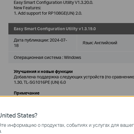
Easy Smart Configuration Utility V1.3.20.0.
New Features:
1. Add support for RP108GE(UN) 2.0.
Easy Smart Configuration Utility v1.3.19.0
Дата публикации:
2024-07-
Язык:
Английский
18
Операционная система : Windows
Улучшения и новые функции
Добавлена поддержка следующих устройств (по сравнению с
1.30, TL-SG1016PE (UN) 6.0
Примечание
Поддерживаемые модели: TL-SG105E, TL-SG108E, TL-SG105P
RP108GE, TL-SG116E, TL-SG1016PE, TL-SG1016DE, TL-SG102
TL-SG1428PE, TL-SG605E (5.0), TL-SG608E (6.0), TL-SG616E (2.
nited States?
DS1016GE, DS1024GE, DS105GE, DS108GE
те информацию о продуктах, событиях и услугах для ваше
Easy Smart Configuration Utility v1.3.17.0
.