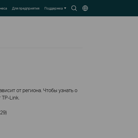
Search
Выберите
неса
Для предприятия
Поддержка
icon
местоположение
висит от региона. Чтобы узнать о
TP-Link.
29)