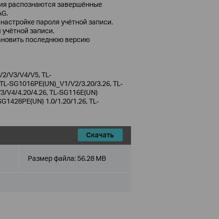
ния распознаются завершённые
AG.
настройке пароля учётной записи.
 учётной записи.
тановить последнюю версию
2/V3/V4/V5, TL-
L-SG1016PE(UN)_V1/V2/3.20/3.26, TL-
/V4/4.20/4.26, TL-SG116E(UN)
SG1428PE(UN) 1.0/1.20/1.26, TL-
Скачать
Размер файла:
56.28 MB