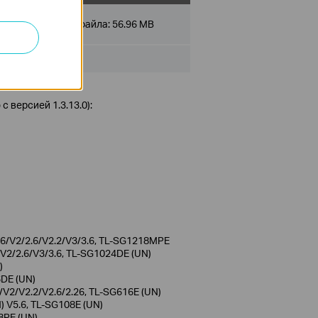
Размер файла:
56.96 MB
 версией 1.3.13.0):
6/V2/2.6/V2.2/V3/3.6, TL-SG1218MPE
 V2/2.6/V3/3.6, TL-SG1024DE (UN)
)
6DE (UN)
/V2/V2.2/V2.6/2.26, TL-SG616E (UN)
) V5.6, TL-SG108E (UN)
8PE (UN)