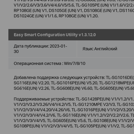
V1/V2/2.6/V3/3.6/V4/4.6/V5/5.6, TL-SG105PE (UN) V1/1.6/V2/2.
RP108GE (UN) V1, DS105GE (UN) V1, DS108GE (UN) V1, DS116G
DS1024GE (UN) V1/1.6, RP108GE (UN) V1.20.
Easy Smart Configuration Utility v1.3.12.0
Дата публикации:
2023-01-
Язык:
Английский
30
Операционная система : Win/7/8/10
Добавлена поддержка следующих устройств: TL-SG1016DE(UN
SG116E(UN) V2.20, TL-SG1016PE(UN) V5.20, TL-SG1218MPE(UN)
SG616E(UN) V2.26, TL-SG608E(UN) V6.60, TL-SG605E(UN) V5.6
Поддерживаемые устройства: TL-SG1428PE(UN) V1/V1.2/V1.
V1/V2/V3.2/V3.26/V4/V4.2/V5, TL-SG1210MPE V2/V3, TL-SG1
V1/V2/V3/V4/V4.20/V4.26/V6, TL-SG1016PE(UN) V1/V2/V3.20/
V1/V2/V3/V4/V4.2/V6, TL-SG116E(UN) V1/V1.2/V2/V2.2/V2.6, 
V1/V2/V3/V4/V5, TL-SG605E(UN) V5.6, TL-SG108E(UN) V1/V2/V3
SG108PE(UN) V1/V2/V3/V4/V5, TL-SG105PE(UN) V1/V2, TL-SG