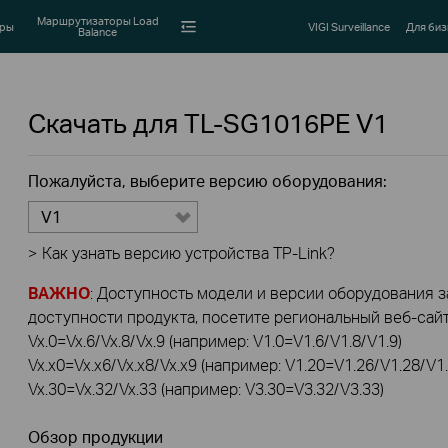
Маршрутизаторы Load
оры
VIGI Surveillance
Для биз
Balance
Скачать для
TL-SG1016PE
V1
Пожалуйста, выберите версию оборудования:
V1
>
Как узнать версию устройства TP-Link?
ВАЖНО
: Доступность модели и версии оборудования за
доступности продукта, посетите региональный веб-сайт 
Vx.0=Vx.6/Vx.8/Vx.9 (например: V1.0=V1.6/V1.8/V1.9)
Vx.x0=Vx.x6/Vx.x8/Vx.x9 (например: V1.20=V1.26/V1.28/V1.
Vx.30=Vx.32/Vx.33 (например: V3.30=V3.32/V3.33)
Обзор продукции