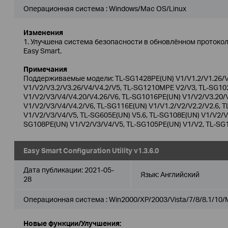
Операционная система : Windows/Mac OS/Linux
Изменения
1. Улучшена система безопасности в обновлённом протоко
Easy Smart.
Примечания
Поддерживаемые модели: TL-SG1428PE(UN) V1/V1.2/V1.26/V
V1/V2/V3.2/V3.26/V4/V4.2/V5, TL-SG1210MPE V2/V3, TL-SG1
V1/V2/V3/V4/V4.20/V4.26/V6, TL-SG1016PE(UN) V1/V2/V3.20/
V1/V2/V3/V4/V4.2/V6, TL-SG116E(UN) V1/V1.2/V2/V2.2/V2.6, 
V1/V2/V3/V4/V5, TL-SG605E(UN) V5.6, TL-SG108E(UN) V1/V2/V3
SG108PE(UN) V1/V2/V3/V4/V5, TL-SG105PE(UN) V1/V2, TL-SG
Easy Smart Configuration Utility v1.3.6.0
Дата публикации:
2021-05-
Язык:
Английский
28
Операционная система : Win2000/XP/2003/Vista/7/8/8.1/10/
Новые функции/Улучшения: