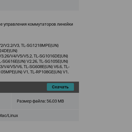
ле управления коммутаторов линейки
2/V2.2/V3, TL-SG1218MPE(UN)
024DE(UN)
V3.26/V4/V5/V5.2, TL-SG1016DE(UN)
TL-SG616E(UN) V2.26, TL-SG105E(UN)
/V4/V5/V6, TL-SG608E(UN) V6.6, TL-
105MPE(UN) V1, TL-RP108GE(UN) V1.
Скачать
Размер файла:
56.03 MB
Mac/Linux