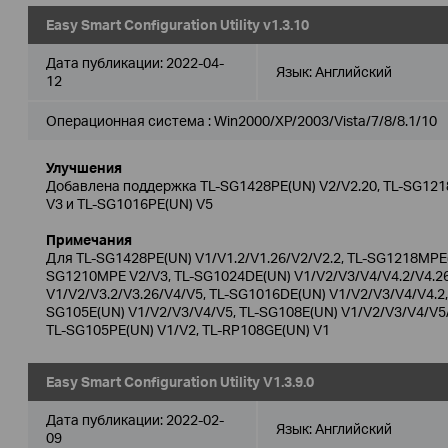
Easy Smart Configuration Utility v1.3.10
Дата публикации:
2022-04-
Язык:
Английский
12
Операционная система : Win2000/XP/2003/Vista/7/8/8.1/10
Улучшения
Добавлена поддержка TL-SG1428PE(UN) V2/V2.20, TL-SG121
V3 и TL-SG1016PE(UN) V5
Примечания
Для TL-SG1428PE(UN) V1/V1.2/V1.26/V2/V2.2, TL-SG1218MPE(U
SG1210MPE V2/V3, TL-SG1024DE(UN) V1/V2/V3/V4/V4.2/V4.2
V1/V2/V3.2/V3.26/V4/V5, TL-SG1016DE(UN) V1/V2/V3/V4/V4.2, 
SG105E(UN) V1/V2/V3/V4/V5, TL-SG108E(UN) V1/V2/V3/V4/V5
TL-SG105PE(UN) V1/V2, TL-RP108GE(UN) V1
Easy Smart Configuration Utility V1.3.9.0
Дата публикации:
2022-02-
Язык:
Английский
09