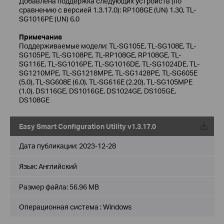
Добавлена поддержка следующих устройств (по
сравнению с версией 1.3.17.0): RP108GE (UN) 1.30, TL-
SG1016PE (UN) 6.0
Примечание
Поддерживаемые модели: TL-SG105E, TL-SG108E, TL-
SG105PE, TL-SG108PE, TL-RP108GE, RP108GE, TL-
SG116E, TL-SG1016PE, TL-SG1016DE, TL-SG1024DE, TL-
SG1210MPE, TL-SG1218MPE, TL-SG1428PE, TL-SG605E
(5.0), TL-SG608E (6.0), TL-SG616E (2.20), TL-SG105MPE
(1.0), DS116GE, DS1016GE, DS1024GE, DS105GE,
DS108GE
Easy Smart Configuration Utility v1.3.17.0
Дата публикации:
2023-12-28
Язык:
Английский
Размер файла:
56.96 MB
Операционная система : Windows