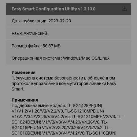
Easy Smart Configuration Utility v1.3.13.0
Дата публикации:
2023-02-20
Язык:
Английский
Размер файла:
56.87 MB
Операционная система : Windows/Mac OS/Linux
Изменения
1. Улучшена система безопасности в обновлённом
протоколе управления коммутаторов линейки Easy
Smart.
Примечания
Поддерживаемые модели: TL-SG1428PE(UN)
V1/V1.2/V1.26/V2/V2.2/V3, TL-SG1218MPE(UN)
V1/V2/V3.2/V3.26/V4/V4.2/V5, TL-SG1210MPE V2/V3, TL-
SG1024DE(UN) V1/V2/V3/V4/V4.20/V4.26/V6, TL-
SG1016PE(UN) V1/V2/V3.20/V3.26/V4/V5/V5.2, TL-
SG1016DE(UN) V1/V2/V3/V4/V4.2/V6, TL-SG116E(UN)