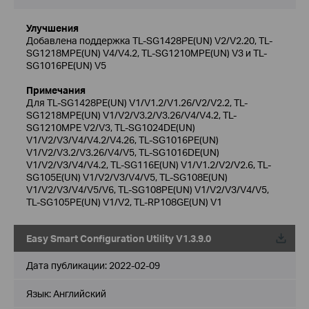
Улучшения
Добавлена поддержка TL-SG1428PE(UN) V2/V2.20, TL-
SG1218MPE(UN) V4/V4.2, TL-SG1210MPE(UN) V3 и TL-
SG1016PE(UN) V5
Примечания
Для TL-SG1428PE(UN) V1/V1.2/V1.26/V2/V2.2, TL-
SG1218MPE(UN) V1/V2/V3.2/V3.26/V4/V4.2, TL-
SG1210MPE V2/V3, TL-SG1024DE(UN)
V1/V2/V3/V4/V4.2/V4.26, TL-SG1016PE(UN)
V1/V2/V3.2/V3.26/V4/V5, TL-SG1016DE(UN)
V1/V2/V3/V4/V4.2, TL-SG116E(UN) V1/V1.2/V2/V2.6, TL-
SG105E(UN) V1/V2/V3/V4/V5, TL-SG108E(UN)
V1/V2/V3/V4/V5/V6, TL-SG108PE(UN) V1/V2/V3/V4/V5,
TL-SG105PE(UN) V1/V2, TL-RP108GE(UN) V1
Easy Smart Configuration Utility V1.3.9.0
Дата публикации:
2022-02-09
Язык:
Английский