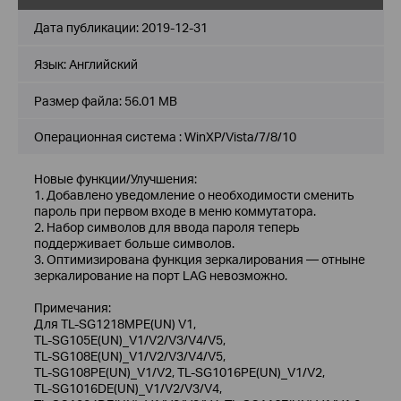
Дата публикации:
2019-12-31
Язык:
Английский
Размер файла:
56.01 MB
Операционная система : WinXP/Vista/7/8/10
Новые функции/Улучшения:
1. Добавлено уведомление о необходимости сменить
пароль при первом входе в меню коммутатора.
2. Набор символов для ввода пароля теперь
поддерживает больше символов.
3. Оптимизирована функция зеркалирования — отныне
зеркалирование на порт LAG невозможно.
Примечания:
Для TL‑SG1218MPE(UN) V1,
TL‑SG105E(UN)_V1/V2/V3/V4/V5,
TL‑SG108E(UN)_V1/V2/V3/V4/V5,
TL‑SG108PE(UN)_V1/V2, TL‑SG1016PE(UN)_V1/V2,
TL‑SG1016DE(UN)_V1/V2/V3/V4,