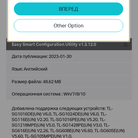
SG108PE (UN) V1/V2/2.6/V3/3.6/V4/4.6/V5/5.6, TL-
SG105PE (UN) V1/1.6/V2/2.6, TL-SG105MPE (UN) V1/1.6,
ВПЕРЕД
TL-RP108GE (UN) V1, DS105GE (UN) V1, DS108GE (UN) V1,
DS116GE (UN) V1, DS1016GE (UN) V1/1.6, DS1024GE (UN)
V1/1.6, RP108GE (UN) V1.20.
Other Option
Easy Smart Configuration Utility v1.3.12.0
Дата публикации:
2023-01-30
Язык:
Английский
Размер файла:
48.62 MB
Операционная система : Win/7/8/10
Добавлена поддержка следующих устройств: TL-
SG1016DE(UN) V6.0, TL-SG1024DE(UN) V6.0, TL-
SG116E(UN) V2.20, TL-SG1016PE(UN) V5.20, TL-
SG1218MPE(UN) V5.0, TL-SG1428PE(UN) V3.0, TL-
SG616E(UN) V2.26, TL-SG608E(UN) V6.60, TL-SG605E(UN)
V5.60, TL-SG105MPE(UN) V1.0.