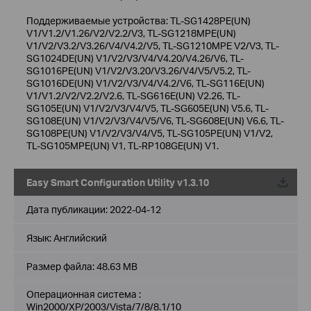
Поддерживаемые устройства: TL-SG1428PE(UN)
V1/V1.2/V1.26/V2/V2.2/V3, TL-SG1218MPE(UN)
V1/V2/V3.2/V3.26/V4/V4.2/V5, TL-SG1210MPE V2/V3, TL-
SG1024DE(UN) V1/V2/V3/V4/V4.20/V4.26/V6, TL-
SG1016PE(UN) V1/V2/V3.20/V3.26/V4/V5/V5.2, TL-
SG1016DE(UN) V1/V2/V3/V4/V4.2/V6, TL-SG116E(UN)
V1/V1.2/V2/V2.2/V2.6, TL-SG616E(UN) V2.26, TL-
SG105E(UN) V1/V2/V3/V4/V5, TL-SG605E(UN) V5.6, TL-
SG108E(UN) V1/V2/V3/V4/V5/V6, TL-SG608E(UN) V6.6, TL-
SG108PE(UN) V1/V2/V3/V4/V5, TL-SG105PE(UN) V1/V2,
TL-SG105MPE(UN) V1, TL-RP108GE(UN) V1.
Easy Smart Configuration Utility v1.3.10
Дата публикации:
2022-04-12
Язык:
Английский
Размер файла:
48.63 MB
Операционная система :
Win2000/XP/2003/Vista/7/8/8.1/10