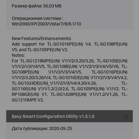
Размер файла:
56.03 MB
Операционная система :
Win2000/XP/2003/Vista/7/8/8.1/10
New Features/Enhancements:
Add support for TL-SG1016PE(UN) V4, TL-SG108PE(UN)
V5, and TL-SG105PE(UN) V2.
Notes:
For TL-SG1218MPE(UN) V1/V2/3.20/3.26, TL-SG105E(UN)
V1/V2/V3/V4/V5, TL-SG108E(UN) V1/V2/V3/V4/V5/V6, TL-
SG108PE(UN) V1/V2/V3/V4/V5, TL-SG1016PE(UN)
V1/V2/3.20/3.26/V4, TL-SG1016DE(UN) V1/V2/V3/V4/V4.2,
TL-SG1024DE(UN)_V1/V2/V3/V4/4.20/4.26, TL-
SG116E(UN) V1/V1.2/2.0/2.6, TL-SG105PE(UN) V1/V2, TL-
RP108GE(UN) V1, TL-SG1428PE(UN) V1/V1.2/V1.26, TL-
SG1210MPE V2.
Easy Smart Configuration Utility v1.3.1.0
Дата публикации:
2020-09-25