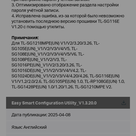
3. Оптимизировано отображение раздела настройки
пароля учётной записи.
4. Исправлена ошибка, из-за которой было невозможно
установить последнюю версию прошивки TL-SG116E
V1.20 с помощью утилиты.
Примечания:
Для TL-SG1218MPE(UN) V1/V2/3.20/3.26, TL-
SG105E(UN)_V1/V2/V3/V4/V5, TL-
SG108E(UN)_V1/V2/V3/V4/V5/V6, TL-
SG108PE(UN)_V1/V2/V3, TL-
SG1016PE(UN)_V1/V2/3.20/3.26, TL-
SG1016DE(UN)_V1/V2/V3/V4/V4.2, TL-
SG1024DE(UN)_V1/V2/V3/V4/4.20/4.26, TL-SG116E(UN)
V1/V1.2/2.0/2.6, TL-SG105PE(UN) 1.0, TL-RP108GE(UN) 1.0,
TL-SG1428PE(UN) 1.0/1.20/1.26, TL-SG1210MPE V2.
Easy Smart Configuration Utility_V1.3.20.0
Дата публикации:
2025-04-08
Язык:
Английский