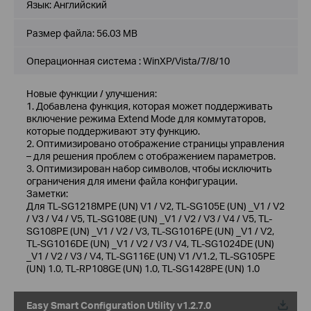
Язык:
Английский
Размер файла:
56.03 MB
Операционная система : WinXP/Vista/7/8/10
Новые функции / улучшения:
1. Добавлена функция, которая может поддерживать
включение режима Extend Mode для коммутаторов,
которые поддерживают эту функцию.
2. Оптимизировано отображение страницы управления
– для решения проблем с отображением параметров.
3. Оптимизирован набор символов, чтобы исключить
ограничения для имени файла конфигурации.
Заметки:
Для TL-SG1218MPE (UN) V1 / V2, TL-SG105E (UN) _V1 / V2
/ V3 / V4 / V5, TL-SG108E (UN) _V1 / V2 / V3 / V4 / V5, TL-
SG108PE (UN) _V1 / V2 / V3, TL-SG1016PE (UN) _V1 / V2,
TL-SG1016DE (UN) _V1 / V2 / V3 / V4, TL-SG1024DE (UN)
_V1 / V2 / V3 / V4, TL-SG116E (UN) V1 /V1.2, TL-SG105PE
(UN) 1.0, TL-RP108GE (UN) 1.0, TL-SG1428PE (UN) 1.0
Easy Smart Configuration Utility v1.2.7.0