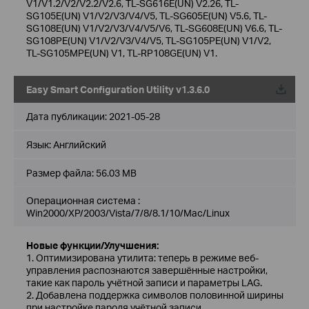
V1/V1.2/V2/V2.2/V2.6, TL-SG616E(UN) V2.26, TL-
SG105E(UN) V1/V2/V3/V4/V5, TL-SG605E(UN) V5.6, TL-
SG108E(UN) V1/V2/V3/V4/V5/V6, TL-SG608E(UN) V6.6, TL-
SG108PE(UN) V1/V2/V3/V4/V5, TL-SG105PE(UN) V1/V2,
TL-SG105MPE(UN) V1, TL-RP108GE(UN) V1.
Easy Smart Configuration Utility v1.3.6.0
Дата публикации:
2021-05-28
Язык:
Английский
Размер файла:
56.03 MB
Операционная система :
Win2000/XP/2003/Vista/7/8/8.1/10/Mac/Linux
Новые функции/Улучшения:
1. Оптимизирована утилита: теперь в режиме веб-
управления распознаются завершённые настройки,
такие как пароль учётной записи и параметры LAG.
2. Добавлена поддержка символов половинной ширины
при настройке пароля учётной записи.