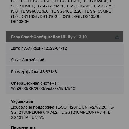
SG116E, TL-SG1016PE, TL-SG1016DE, TL-SG1024DE, TL-
SG1210MPE, TL-SG1218MPE, TL-SG1428PE, TL-SG605E
(5.0), TL-SG608E (6.0), TL-SG616E (2.20), TL-SG105MPE
(1.0), DS116GE, DS1016GE, DS1024GE, DS105GE,
DS108GE
Easy Smart Configuration Utility v1.3.10
Дата публикации:
2022-04-12
Язык:
Английский
Размер файла:
48.63 MB
Операционная система :
Win2000/XP/2003/Vista/7/8/8.1/10
Улучшения
Добавлена поддержка TL-SG1428PE(UN) V2/V2.20, TL-
SG1218MPE(UN) V4/V4.2, TL-SG1210MPE(UN) V3 и TL-
SG1016PE(UN) V5
Примечания