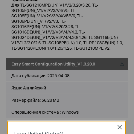
Для TL-SG1218MPE(UN) V1/V2/3.20/3.26, TL-
SG105E(UN)_V1/V2/V3/V4/V5, TL-
SG108E(UN)_V1/V2/V3/V4/V5/V6, TL-
SG108PE(UN)_V1/V2/V3, TL-
SG1016PE(UN)_V1/V2/3.20/3.26, TL-
SG1016DE(UN)_V1/V2/V3/V4/V4.2, TL-
SG1024DE(UN)_V1/V2/V3/V4/4.20/4.26, TL-SG116E(UN)
V1/V1.2/2.0/2.6, TL-SG105PE(UN) 1.0, TL-RP108GE(UN) 1.0,
TL-SG1428PE(UN) 1.0/1.20/1.26, TL-SG1210MPE V2.
Easy Smart Configuration Utility_V1.3.20.0
Дата публикации:
2025-04-08
Язык:
Английский
Размер файла:
56.28 MB
Операционная система : Windows
Примечание к выпуску >
Close
Version Info:
From United States?