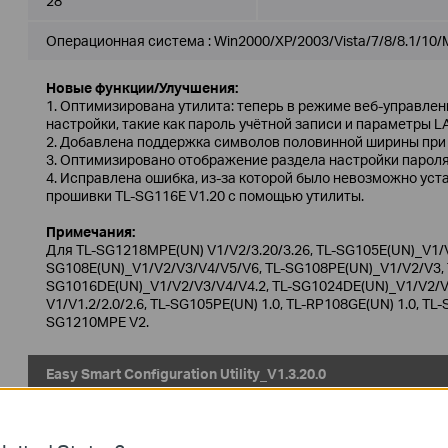
28
Операционная система : Win2000/XP/2003/Vista/7/8/8.1/10/
Новые функции/Улучшения:
1. Оптимизирована утилита: теперь в режиме веб-управле
настройки, такие как пароль учётной записи и параметры L
2. Добавлена поддержка символов половинной ширины при 
3. Оптимизировано отображение раздела настройки пароля
4. Исправлена ошибка, из-за которой было невозможно ус
прошивки TL-SG116E V1.20 с помощью утилиты.
Примечания:
Для TL-SG1218MPE(UN) V1/V2/3.20/3.26, TL-SG105E(UN)_V1/V
SG108E(UN)_V1/V2/V3/V4/V5/V6, TL-SG108PE(UN)_V1/V2/V3, T
SG1016DE(UN)_V1/V2/V3/V4/V4.2, TL-SG1024DE(UN)_V1/V2/V3
V1/V1.2/2.0/2.6, TL-SG105PE(UN) 1.0, TL-RP108GE(UN) 1.0, TL-
SG1210MPE V2.
Easy Smart Configuration Utility_V1.3.20.0
Дата публикации:
2025-04-
Язык:
Английский
08