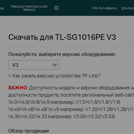
Маршрутизаторы Load
оры
VIGI Surveillance
Для биз
Balance
Скачать для
TL-SG1016PE
V3
Пожалуйста, выберите версию оборудования:
V3
>
Как узнать версию устройства TP-Link?
ВАЖНО
: Доступность модели и версии оборудования за
доступности продукта, посетите региональный веб-сайт 
Vx.0=Vx.6/Vx.8/Vx.9 (например: V1.0=V1.6/V1.8/V1.9)
Vx.x0=Vx.x6/Vx.x8/Vx.x9 (например: V1.20=V1.26/V1.28/V1.
Vx.30=Vx.32/Vx.33 (например: V3.30=V3.32/V3.33)
Обзор продукции