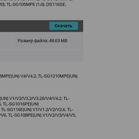
20), TL-SG105MPE (1.0), DS116GE,
Скачать
Размер файла:
48.63 MB
8MPE(UN) V4/V4.2, TL-SG1210MPE(UN)
N) V1/V2/V3.2/V3.26/V4/V4.2, TL-
6, TL-SG1016PE(UN)
TL-SG116E(UN) V1/V1.2/V2/V2.6, TL-
/V6, TL-SG108PE(UN) V1/V2/V3/V4/V5,