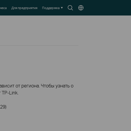
Search
Выберите
неса
Для предприятия
Поддержка
icon
местоположение
висит от региона. Чтобы узнать о
TP-Link.
29)