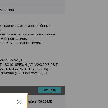
Mac/Linux
ния распознаются завершённые
AG.
настройке пароля учётной записи.
 учётной записи.
тановить последнюю версию
2/V3/V4/V5, TL-
L-SG1016PE(UN)_V1/V2/3.20/3.26, TL-
/V4/4.20/4.26, TL-SG116E(UN)
SG1428PE(UN) 1.0/1.20/1.26, TL-
Скачать
Размер файла:
56.28 MB
Close