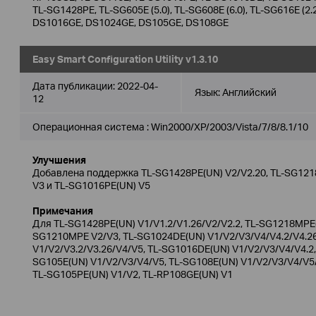
TL-SG1428PE, TL-SG605E (5.0), TL-SG608E (6.0), TL-SG616E (2.
DS1016GE, DS1024GE, DS105GE, DS108GE
Easy Smart Configuration Utility v1.3.10
Дата публикации:
2022-04-
Язык:
Английский
12
Операционная система : Win2000/XP/2003/Vista/7/8/8.1/10
Улучшения
Добавлена поддержка TL-SG1428PE(UN) V2/V2.20, TL-SG121
V3 и TL-SG1016PE(UN) V5
Примечания
Для TL-SG1428PE(UN) V1/V1.2/V1.26/V2/V2.2, TL-SG1218MPE(U
SG1210MPE V2/V3, TL-SG1024DE(UN) V1/V2/V3/V4/V4.2/V4.2
V1/V2/V3.2/V3.26/V4/V5, TL-SG1016DE(UN) V1/V2/V3/V4/V4.2, 
SG105E(UN) V1/V2/V3/V4/V5, TL-SG108E(UN) V1/V2/V3/V4/V5
TL-SG105PE(UN) V1/V2, TL-RP108GE(UN) V1