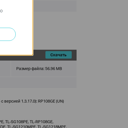
го
Скачать
Размер файла:
56.96 MB
 версией 1.3.17.0): RP108GE (UN)
E, TL-SG108PE, TL-RP108GE,
4DE, TL-SG1210MPE, TL-SG1218MPE,