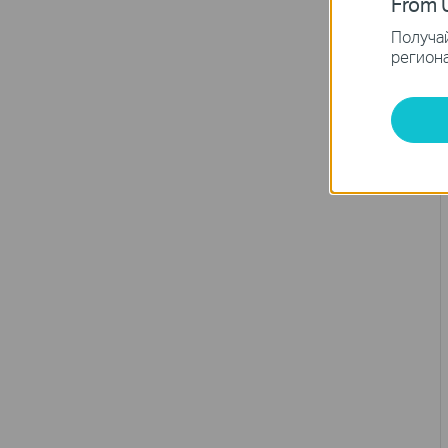
From U
Получай
региона