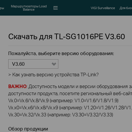
Маршрутизаторы Load
оры
VIGI Surveillance
Для биз
Balance
Скачать для
TL-SG1016PE
V3.60
Пожалуйста, выберите версию оборудования:
V3.60
>
Как узнать версию устройства TP-Link?
ВАЖНО
: Доступность модели и версии оборудования за
доступности продукта, посетите региональный веб-сайт 
Vx.0=Vx.6/Vx.8/Vx.9 (например: V1.0=V1.6/V1.8/V1.9)
Vx.x0=Vx.x6/Vx.x8/Vx.x9 (например: V1.20=V1.26/V1.28/V1.
Vx.30=Vx.32/Vx.33 (например: V3.30=V3.32/V3.33)
Обзор продукции