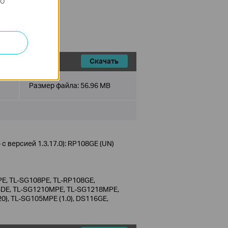
го
Скачать
Размер файла:
56.96 MB
 версией 1.3.17.0): RP108GE (UN)
E, TL-SG108PE, TL-RP108GE,
4DE, TL-SG1210MPE, TL-SG1218MPE,
20), TL-SG105MPE (1.0), DS116GE,