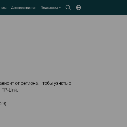
Search
Выберите
неса
Для предприятия
Поддержка
icon
местоположение
висит от региона. Чтобы узнать о
TP-Link.
29)