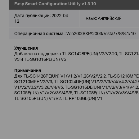
Easy Smart Configuration Utility v1.3.10
Дата публикации:
2022-04-
Язык:
Английский
12
Операционная система : Win2000/XP/2003/Vista/7/8/8.1/10
Улучшения
Добавлена поддержка TL-SG1428PE(UN) V2/V2.20, TL-SG121
V3 и TL-SG1016PE(UN) V5
Примечания
Для TL-SG1428PE(UN) V1/V1.2/V1.26/V2/V2.2, TL-SG1218MPE(U
SG1210MPE V2/V3, TL-SG1024DE(UN) V1/V2/V3/V4/V4.2/V4.2
V1/V2/V3.2/V3.26/V4/V5, TL-SG1016DE(UN) V1/V2/V3/V4/V4.2, 
SG105E(UN) V1/V2/V3/V4/V5, TL-SG108E(UN) V1/V2/V3/V4/V5
TL-SG105PE(UN) V1/V2, TL-RP108GE(UN) V1