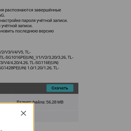
ния распознаются завершённые
AG.
настройке пароля учётной записи.
 учётной записи.
тановить последнюю версию
2/V3/V4/V5, TL-
L-SG1016PE(UN)_V1/V2/3.20/3.26, TL-
/V4/4.20/4.26, TL-SG116E(UN)
SG1428PE(UN) 1.0/1.20/1.26, TL-
Скачать
Размер файла:
56.28 MB
Close