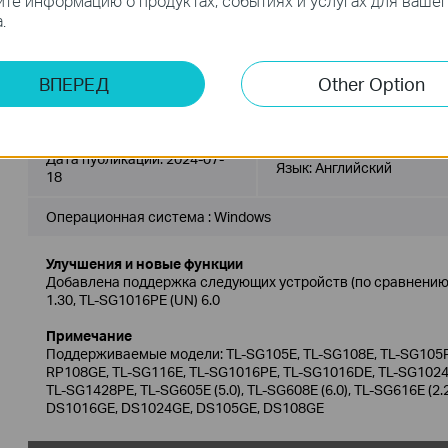
те информацию о продуктах, событиях и услугах для ваше
Version Info:
.
Easy Smart Configuration Utility V1.3.20.0.
New Features:
1. Add support for RP108GE(UN) 2.0.
ВПЕРЕД
Other Option
Easy Smart Configuration Utility v1.3.19.0
Дата публикации:
2024-07-
Язык:
Английский
18
Операционная система : Windows
Улучшения и новые функции
Добавлена поддержка следующих устройств (по сравнению с
1.30, TL-SG1016PE (UN) 6.0
Примечание
Поддерживаемые модели: TL-SG105E, TL-SG108E, TL-SG105P
RP108GE, TL-SG116E, TL-SG1016PE, TL-SG1016DE, TL-SG102
TL-SG1428PE, TL-SG605E (5.0), TL-SG608E (6.0), TL-SG616E (2.
DS1016GE, DS1024GE, DS105GE, DS108GE