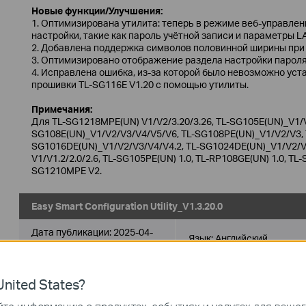
Новые функции/Улучшения:
1. Оптимизирована утилита: теперь в режиме веб-управле
настройки, такие как пароль учётной записи и параметры L
2. Добавлена поддержка символов половинной ширины при 
3. Оптимизировано отображение раздела настройки пароля
4. Исправлена ошибка, из-за которой было невозможно ус
прошивки TL-SG116E V1.20 с помощью утилиты.
Примечания:
Для TL-SG1218MPE(UN) V1/V2/3.20/3.26, TL-SG105E(UN)_V1/V
SG108E(UN)_V1/V2/V3/V4/V5/V6, TL-SG108PE(UN)_V1/V2/V3, T
SG1016DE(UN)_V1/V2/V3/V4/V4.2, TL-SG1024DE(UN)_V1/V2/V3
V1/V1.2/2.0/2.6, TL-SG105PE(UN) 1.0, TL-RP108GE(UN) 1.0, TL-
SG1210MPE V2.
Easy Smart Configuration Utility_V1.3.20.0
Дата публикации:
2025-04-
Язык:
Английский
08
Операционная система : Windows
nited States?
Примечание к выпуску >