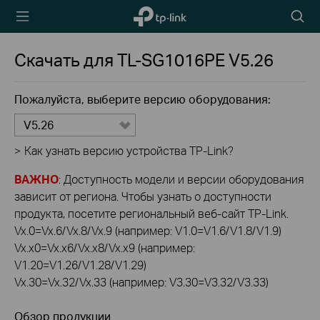
TP-Link,
Searc
Reliably
icon
Smart
Скачать для
TL-SG1016PE
V5.26
Пожалуйста, выберите версию оборудования:
V5.26
>
Как узнать версию устройства TP-Link?
ВАЖНО
: Доступность модели и версии оборудования
зависит от региона. Чтобы узнать о доступности
продукта, посетите региональный веб-сайт TP-Link.
Vx.0=Vx.6/Vx.8/Vx.9 (например: V1.0=V1.6/V1.8/V1.9)
Vx.x0=Vx.x6/Vx.x8/Vx.x9 (например:
V1.20=V1.26/V1.28/V1.29)
Vx.30=Vx.32/Vx.33 (например: V3.30=V3.32/V3.33)
Обзор продукции