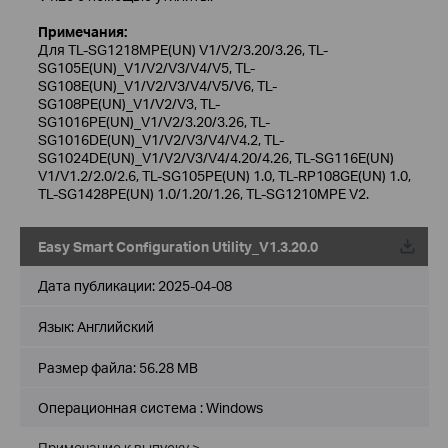
Примечания:
Для TL-SG1218MPE(UN) V1/V2/3.20/3.26, TL-
SG105E(UN)_V1/V2/V3/V4/V5, TL-
SG108E(UN)_V1/V2/V3/V4/V5/V6, TL-
SG108PE(UN)_V1/V2/V3, TL-
SG1016PE(UN)_V1/V2/3.20/3.26, TL-
SG1016DE(UN)_V1/V2/V3/V4/V4.2, TL-
SG1024DE(UN)_V1/V2/V3/V4/4.20/4.26, TL-SG116E(UN)
V1/V1.2/2.0/2.6, TL-SG105PE(UN) 1.0, TL-RP108GE(UN) 1.0,
TL-SG1428PE(UN) 1.0/1.20/1.26, TL-SG1210MPE V2.
Easy Smart Configuration Utility_V1.3.20.0
Дата публикации:
2025-04-08
Язык:
Английский
Размер файла:
56.28 MB
Операционная система : Windows
Примечание к выпуску >