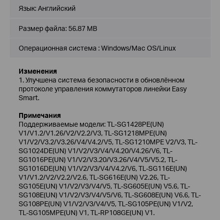
Язык:
Английский
Размер файла:
56.87 MB
Операционная система : Windows/Mac OS/Linux
Изменения
1. Улучшена система безопасности в обновлённом
протоколе управления коммутаторов линейки Easy
Smart.
Примечания
Поддерживаемые модели: TL-SG1428PE(UN)
V1/V1.2/V1.26/V2/V2.2/V3, TL-SG1218MPE(UN)
V1/V2/V3.2/V3.26/V4/V4.2/V5, TL-SG1210MPE V2/V3, TL-
SG1024DE(UN) V1/V2/V3/V4/V4.20/V4.26/V6, TL-
SG1016PE(UN) V1/V2/V3.20/V3.26/V4/V5/V5.2, TL-
SG1016DE(UN) V1/V2/V3/V4/V4.2/V6, TL-SG116E(UN)
V1/V1.2/V2/V2.2/V2.6, TL-SG616E(UN) V2.26, TL-
SG105E(UN) V1/V2/V3/V4/V5, TL-SG605E(UN) V5.6, TL-
SG108E(UN) V1/V2/V3/V4/V5/V6, TL-SG608E(UN) V6.6, TL-
SG108PE(UN) V1/V2/V3/V4/V5, TL-SG105PE(UN) V1/V2,
TL-SG105MPE(UN) V1, TL-RP108GE(UN) V1.