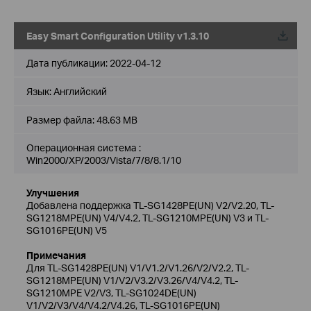
Easy Smart Configuration Utility v1.3.10
Дата публикации:
2022-04-12
Язык:
Английский
Размер файла:
48.63 MB
Операционная система :
Win2000/XP/2003/Vista/7/8/8.1/10
Улучшения
Добавлена поддержка TL-SG1428PE(UN) V2/V2.20, TL-
SG1218MPE(UN) V4/V4.2, TL-SG1210MPE(UN) V3 и TL-
SG1016PE(UN) V5
Примечания
Для TL-SG1428PE(UN) V1/V1.2/V1.26/V2/V2.2, TL-
SG1218MPE(UN) V1/V2/V3.2/V3.26/V4/V4.2, TL-
SG1210MPE V2/V3, TL-SG1024DE(UN)
V1/V2/V3/V4/V4.2/V4.26, TL-SG1016PE(UN)