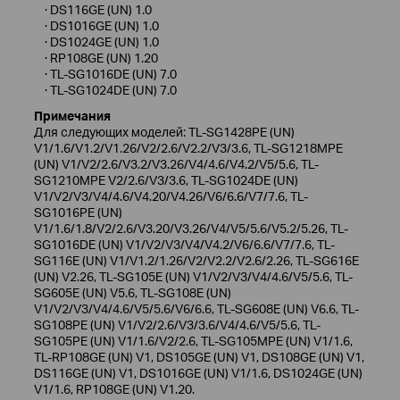
· DS116GE (UN) 1.0
· DS1016GE (UN) 1.0
· DS1024GE (UN) 1.0
· RP108GE (UN) 1.20
· TL-SG1016DE (UN) 7.0
· TL-SG1024DE (UN) 7.0
Примечания
Для следующих моделей: TL-SG1428PE (UN)
V1/1.6/V1.2/V1.26/V2/2.6/V2.2/V3/3.6, TL-SG1218MPE
(UN) V1/V2/2.6/V3.2/V3.26/V4/4.6/V4.2/V5/5.6, TL-
SG1210MPE V2/2.6/V3/3.6, TL-SG1024DE (UN)
V1/V2/V3/V4/4.6/V4.20/V4.26/V6/6.6/V7/7.6, TL-
SG1016PE (UN)
V1/1.6/1.8/V2/2.6/V3.20/V3.26/V4/V5/5.6/V5.2/5.26, TL-
SG1016DE (UN) V1/V2/V3/V4/V4.2/V6/6.6/V7/7.6, TL-
SG116E (UN) V1/V1.2/1.26/V2/V2.2/V2.6/2.26, TL-SG616E
(UN) V2.26, TL-SG105E (UN) V1/V2/V3/V4/4.6/V5/5.6, TL-
SG605E (UN) V5.6, TL-SG108E (UN)
V1/V2/V3/V4/4.6/V5/5.6/V6/6.6, TL-SG608E (UN) V6.6, TL-
SG108PE (UN) V1/V2/2.6/V3/3.6/V4/4.6/V5/5.6, TL-
SG105PE (UN) V1/1.6/V2/2.6, TL-SG105MPE (UN) V1/1.6,
TL-RP108GE (UN) V1, DS105GE (UN) V1, DS108GE (UN) V1,
DS116GE (UN) V1, DS1016GE (UN) V1/1.6, DS1024GE (UN)
V1/1.6, RP108GE (UN) V1.20.