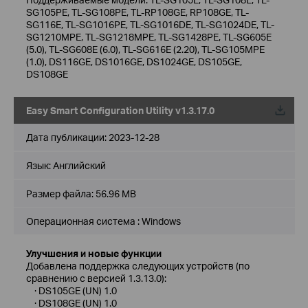
SG105PE, TL-SG108PE, TL-RP108GE, RP108GE, TL-
SG116E, TL-SG1016PE, TL-SG1016DE, TL-SG1024DE, TL-
SG1210MPE, TL-SG1218MPE, TL-SG1428PE, TL-SG605E
(5.0), TL-SG608E (6.0), TL-SG616E (2.20), TL-SG105MPE
(1.0), DS116GE, DS1016GE, DS1024GE, DS105GE,
DS108GE
Easy Smart Configuration Utility v1.3.17.0
Дата публикации:
2023-12-28
Язык:
Английский
Размер файла:
56.96 MB
Операционная система : Windows
Улучшения и новые функции
Добавлена поддержка следующих устройств (по
сравнению с версией 1.3.13.0):
· DS105GE (UN) 1.0
· DS108GE (UN) 1.0