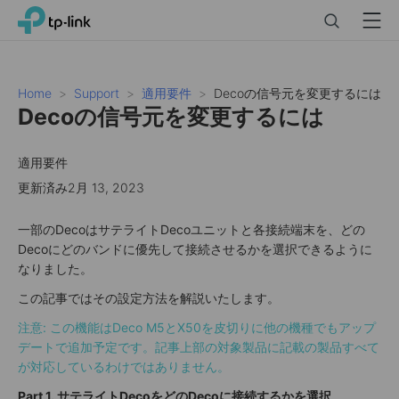
Click
Search
Menu
TP-Link, Reliably Smart
to
skip
the
navigation
Home
Support
適用要件
Decoの信号元を変更するには
bar
Decoの信号元を変更するには
適用要件
更新済み2月 13, 2023
一部のDecoはサテライトDecoユニットと各接続端末を、どの
Decoにどのバンドに優先して接続させるかを選択できるように
なりました。
この記事ではその設定方法を解説いたします。
注意: この機能はDeco M5とX50を皮切りに他の機種でもアップ
デートで追加予定です。記事上部の対象製品に記載の製品すべて
が対応しているわけではありません。
Part 1. サテライトDecoをどのDecoに接続するかを選択