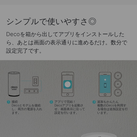
シンプルで使いやすさ◎
Decoを箱から出してアプリをインストールした
ら、あとは画面の表示通りに進めるだけ。数分で
設定完了です。
接続
アプリで完結！
追加もかんたん
1
2
3
Decoとモデムを接続
Decoアプリを起動さ
複数のDecoを利用す
し、両方の電源を入れ
せ、画面表示に沿って
る場合は追加設定を行
ます。
設定を行います。
います。