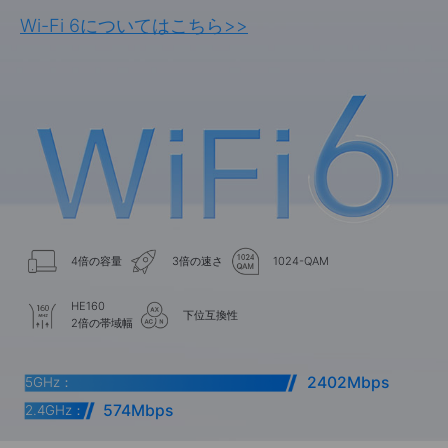
Wi-Fi 6についてはこちら
>>
4倍の容量
3倍の速さ
1024-QAM
HE160
下位互換性
2倍の帯域幅
2402Mbps
5GHz：
574Mbps
2.4GHz：