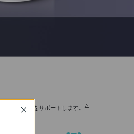
△
くさん繋げる環境をサポートします。
Close