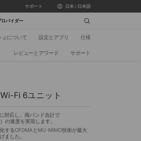
サポート
日本 / 日本語
Search
プロバイダー
ッシュについて
設定とアプリ
仕様
レビューとアワード
サポート
Wi-Fi 6ユニット
ジーに対応し、両バンド合計で
Mbps）の速度を実現します。
するOFDMAとMU-MIMO技術が最大
げました。