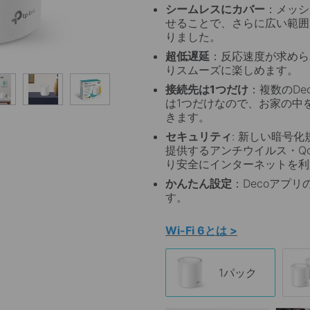
シームレスにカバー
：メッシュ
せることで、さらに広い範囲
りました。
超低遅延
：反応速度が求めら
りスムーズに楽しめます。
接続先は1つだけ
：複数のDe
は1つだけなので、お家の中
きます。
セキュリティ
: 新しい暗号化規格
提供するアンチウイルス・Q
り安全にインターネットを利
かんたん設定
：Decoアプ
す。
Wi-Fi 6とは >
1パック