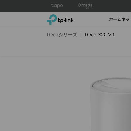
Click
to
skip
TP-Link, Reliably Smart
ホームネッ
the
navigation
Decoシリーズ
Deco X20 V3
bar