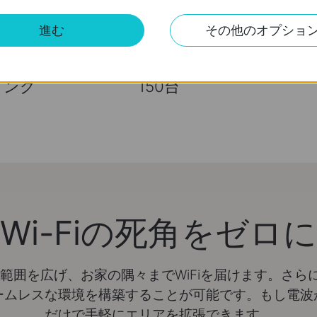
進む
その他のオプショ
ムレス
最大接続台数
超高速
ミング
150台
Wi-Fiの死角をゼロに
バー範囲を広げ、お家の隅々までWiFiを届けます。さ
ームレスな環境を構築することが可能です。もし電波
だけで手軽にエリアを拡張できます。