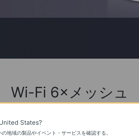
Wi-Fi 6×メッシュ
DecoのメッシュWiFiが、より広範囲で・高速に・た
United States?
いの地域の製品やイベント・サービスを確認する。