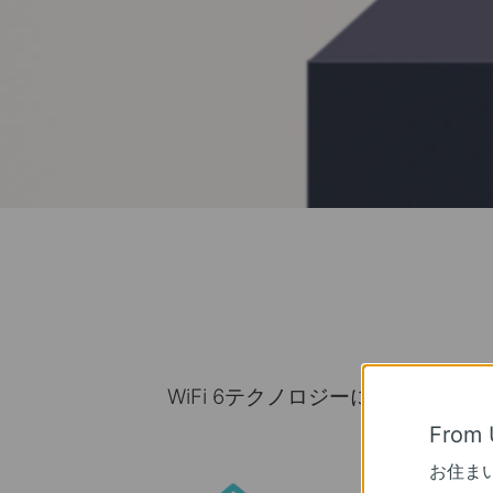
WiFi 6テクノロジーに対応した
From 
お住ま