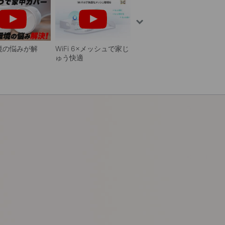
環境の悩みが解
WiFi 6×メッシュで家じ
ゅう快適