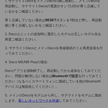
1. サテライトDecoをメインDecoの隣に移動し、メインDecoを
再起動し、サテライトDecoの電源がオンでLEDが青く点滅して
いるかをご確認ください。
青く点滅していない場合は
RESET
ボタンを1秒ほど押し、再起動
後に青く点滅しないかをご確認ください。
2. Decoユニットの追加時に選択したモデルが正しいモデル化を
再度ご確認ください。
3. サテライトDecoとメインDecoを有線接続のうえ再度追加を行
ってみてください。
4. Deco M5/M9 Plusの場合:
Decoアプリを強制終了し、再起動してから追加をしてみてくだ
さい。問題が解消しない場合は
Bluetoothで設定
を行ってみてく
ださい（なるべくスマートフォンに接続している他のBluetooth
デバイスは無効化してください）。
5. メインのDecoをモデムから外し、サテライトをモデムに接続
します。
新しいネットワークを作成
してみてください。