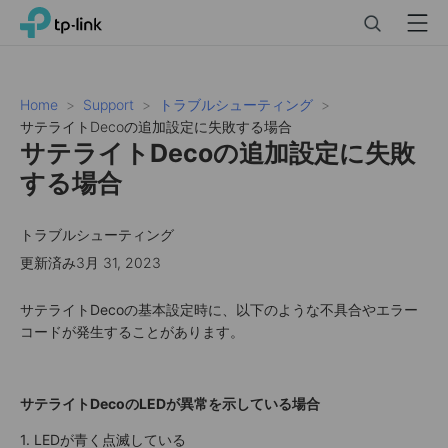
Click
Search
Menu
TP-Link, Reliably Smart
to
skip
the
navigation
Home
Support
トラブルシューティング
bar
サテライトDecoの追加設定に失敗する場合
サテライトDecoの追加設定に失敗
する場合
トラブルシューティング
更新済み3月 31, 2023
サテライトDecoの基本設定時に、以下のような不具合やエラー
コードが発生することがあります。
サテライトDecoのLEDが異常を示している場合
1. LEDが青く点滅している