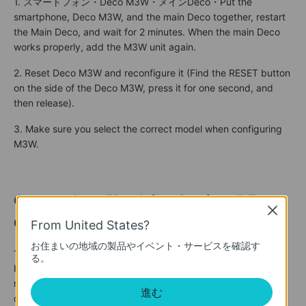
1. スマートフォン・Deco M3W・メインDeco・Put the
smartphone, Deco M3W, and the main Deco together, restart
the Main Deco, and wait for 2 minutes. When the main Deco
works properly, add the M3W unit again.
2. Reset Deco M3W and reconfigure it (Find the RESET button
on the side of the Deco M3W, press it for one second, and
then release).
3. Make sure you select the correct model when configuring
M3W.
Get stuck on “Applying Settings”,
Error
Close
Code: Failed to add this device.
From United States?
お住まいの地域の製品やイベント・サービスを確認す
1. Reset the Satellite Deco (find the
RESET
button at the
る。
bottom of the Deco, press it for one second, and then
release), disconnect the main Deco from the modem, power
進む
off and on both main Deco and modem, and wait a few