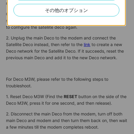
minutes till modem completes reboot.
その他のオプション
Connect the main deco back to the modem and connect the
satellite deco to the main deco via an ethernet cable, then try
to configure the satellite deco again.
2. Unplug the main Deco to the modem and connect the
Satellite Deco instead, then refer to the
link
to create a new
Deco network for the Satellite Deco. If it succeeds, reset the
previous main Deco and add it to the new Deco network.
For Deco M3W, please refer to the following steps to
troubleshoot.
1. Reset Deco M3W (Find the
RESET
button on the side of the
Deco M3W, press it for one second, and then release).
2. Disconnect the main Deco from the modem, turn off both
main Deco and modem and then turn them back on, then wait
a few minutes till the modem completes reboot.