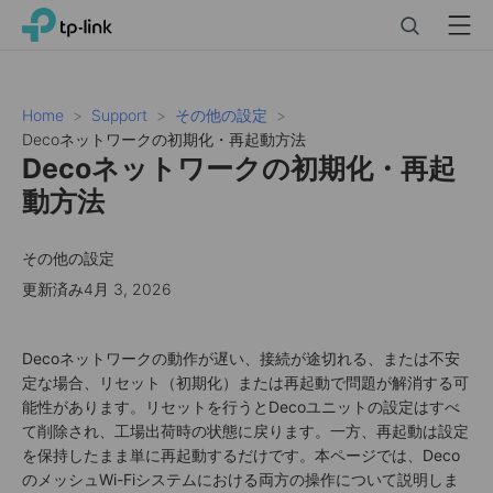
Click
Search
Menu
TP-Link, Reliably Smart
to
skip
the
navigation
Home
Support
その他の設定
bar
Decoネットワークの初期化・再起動方法
Decoネットワークの初期化・再起
動方法
その他の設定
更新済み4月 3, 2026
Decoネットワークの動作が遅い、接続が途切れる、または不安
定な場合、リセット（初期化）または再起動で問題が解消する可
能性があります。リセットを行うとDecoユニットの設定はすべ
て削除され、工場出荷時の状態に戻ります。一方、再起動は設定
を保持したまま単に再起動するだけです。本ページでは、Deco
のメッシュWi-Fiシステムにおける両方の操作について説明しま