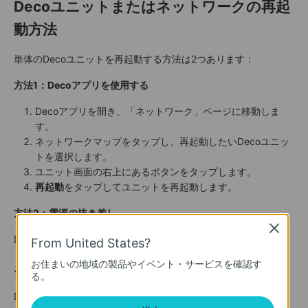
Decoユニットまたはネットワークの再起
動方法
単体のDecoユニットを再起動する方法は2つあります：
方法1：Decoアプリを使用する
Decoアプリを開き、「ネットワーク」ページに移動しま
す。
ネットワークマップをタップし、再起動したいDecoユニッ
トを選択します。
ユニット画面の右上にあるボタンをタップします。
再起動
をタップしてユニットを再起動します。
方法2：電源の抜き差し
Close
Decoユニットの電源を抜き、再度差し込みます。
From United States?
お住まいの地域の製品やイベント・サービスを確認す
ネットワーク全体の再起動
る。
Decoネットワーク内のすべてのユニットを一括で再起動するに