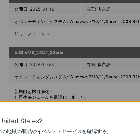
公開日:
2025-01-16
言語:
多言語
オペレーティングシステム: Windows 7/10/11/Server 2008 64bi
リリースノート >
VIGI VMS_1.7.24_32bits
公開日:
2024-11-28
言語:
多言語
オペレーティングシステム: Windows 7/10/11/Server 2008 32bi
新機能と機能強化：
1. 再生モジュールを最適化しました。
2. カスタムアラートのサポートを追加しました。
3. デバイス管理モジュールを最適化しました。
4. デバイスマップと設計ツールモジュールを最適化しました。
5. デバイスメンテナンスとデバイスメンテナンス履歴モジュ
United States?
6. クラウドアカウントによる2要素認証ログインのサポートを
いの地域の製品やイベント・サービスを確認する。
7. DDNSのサポートを追加しました。
8. 複数レベルのサイトを最適化し、最大10レベルまでサポート