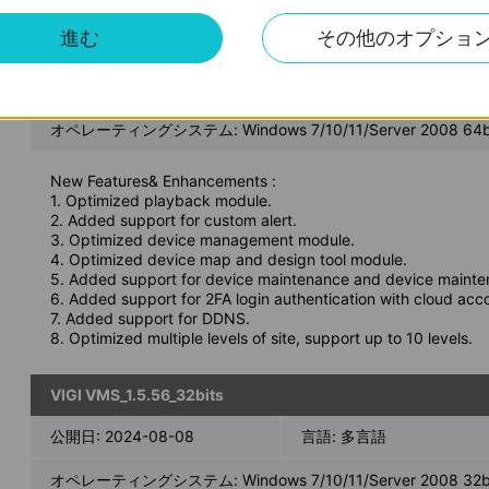
進む
その他のオプショ
VIGI VMS_1.7.24_64bits
公開日:
2024-11-28
言語:
多言語
オペレーティングシステム: Windows 7/10/11/Server 2008 64bi
New Features& Enhancements :
1. Optimized playback module.
2. Added support for custom alert.
3. Optimized device management module.
4. Optimized device map and design tool module.
5. Added support for device maintenance and device mainte
6. Added support for 2FA login authentication with cloud acc
7. Added support for DDNS.
8. Optimized multiple levels of site, support up to 10 levels.
VIGI VMS_1.5.56_32bits
公開日:
2024-08-08
言語:
多言語
オペレーティングシステム: Windows 7/10/11/Server 2008 32bi