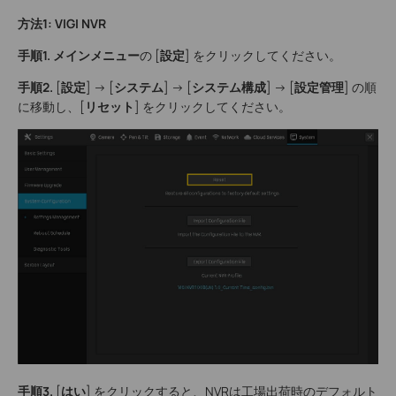
方法1: VIGI NVR
手順1.
メインメニュー
の [
設定
] をクリックしてください。
手順2.
[
設定
] -> [
システム
] -> [
システム構成
] -> [
設定管理
] の順
に移動し、[
リセット
] をクリックしてください。
手順3.
[
はい
] をクリックすると、NVRは工場出荷時のデフォルト