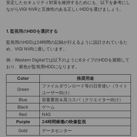
安定したセキュリティ対策を維持するためにも、以下を参考にし
ながらVIGI NVRと互換性のある正しいHDDを選びましょう。
1. 監視用のHDDを選択する
監視用のHDDは24時間の記録が行えるように設計されているた
め、VIGI NVRに適しています。
例：Western Digitalでは以下のように6タイプのHDDを展開して
おり、紫色が監視用HDDになります。
Color
推奨用途
ファイルダウンロード等の日常使い（ライト
Green
ユーザー向け）
Blue
容量重視＆高コスパ（クリエイター向け）
Black
ゲーム
Red
NAS
Purple
24時間稼働の映像監視
Gold
データセンター