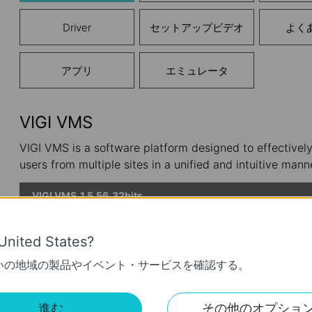
Driver
セットアップビデオ
よく
アプリ
エミュレータ
VIGI VMS
VIGI VMS is a software platform designed to effectivel
users from multiple sites in a unified and intuitive mann
VIGI VMS_1.5.56_32bits
公開日:
2024-08-08
言語:
多言語
United States?
オペレーティングシステム: Windows 7/10/11/Server 2008 32bi
いの地域の製品やイベント・サービスを確認する。
新機能と機能強化：
1. VIGI VMS PCクライアントの多言語設定のサポートを追加し
進む
その他のオプショ
2. デバイス数の無制限のサポートを追加しました。