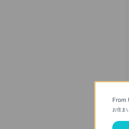
From 
お住ま