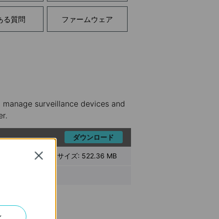
ある質問
ファームウェア
y manage surveillance devices and
er.
ダウンロード
ファイル サイズ:
522.36 MB
Close
ts
ました。
ン