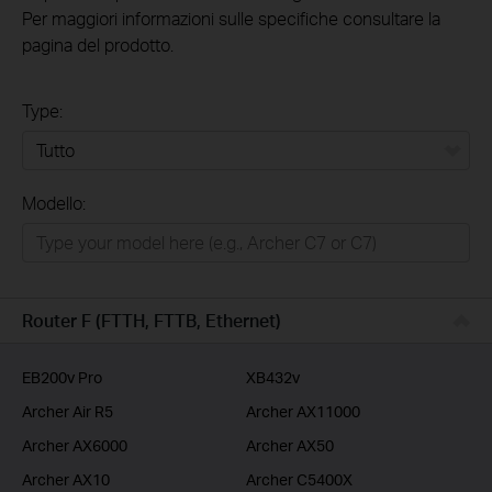
Per maggiori informazioni sulle specifiche consultare la
pagina del prodotto.
Type:
Tutto
Modello:
Rete Domestica
Smart Home
Business
Router F (FTTH, FTTB, Ethernet)
Service Provider
EB200v Pro
XB432v
Archer Air R5
Archer AX11000
Archer AX6000
Archer AX50
Archer AX10
Archer C5400X