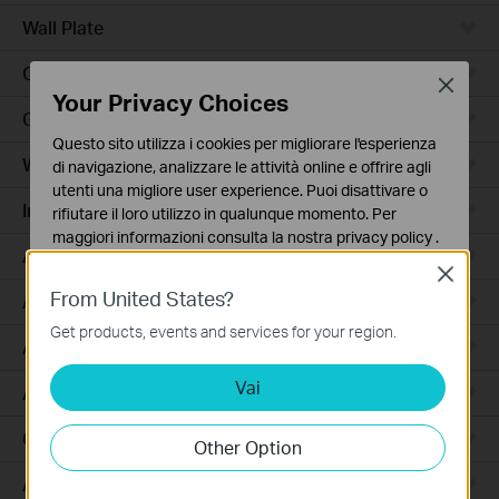
Wall Plate
Outdoor
Close
Your Privacy Choices
Gateway
Questo sito utilizza i cookies per migliorare l'esperienza
Wireless Bridge
di navigazione, analizzare le attività online e offrire agli
utenti una migliore user experience. Puoi disattivare o
Industrial
rifiutare il loro utilizzo in qualunque momento. Per
maggiori informazioni consulta la nostra
privacy policy
.
Access Max
Close
Basic Cookies
From United States?
Agile
Questi cookies sono necessari per il corretto
funzionamento del sito e non possono essere disattivati
Get products, events and services for your region.
Access
nel tuo sistema.
Vai
Analytics e Marketing Cookies
Access Pro
I cookies analitici ci permettono di analizzare le tue
attività sul nostro sito allo scopo di migliorarne le
GPON
Other Option
funzionalità.
Aggregation
I marketing cookies possono essere impostati sul nostro