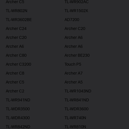
Archer C5
TL-WR902AC
TL-WR802N
TL-WR1502X
TL-WR3602BE
AD7200
Archer C24
Archer C20
Archer C20
Archer A6
Archer A6
Archer A6
Archer C80
Archer BE230
Archer C3200
Touch P5
Archer C8
Archer A7
Archer C5
Archer A5
Archer C2
TL-WR1043ND
TL-WR941ND
TL-WR841ND
TL-WDR3500
TL-WDR3600
TL-WDR4300
TL-WR740N
TL-WR842ND
TL-WR810N