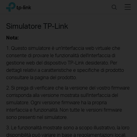
Click
Search
Menu
TP-Link, Reliably Smart
to
skip
the
Simulatore TP-Link
navigation
bar
Nota:
1. Questo simulatore è un'interfaccia web virtuale che
consente di provare le funzionalità dell'interfaccia di
gestione web del dispositivo TP-Link desiderato. Per
dettagli relativi a caratteristiche e specifiche di prodotto
consultare la pagina del prodotto.
2. Si prega di verificare che la versione del vostro firmware
corrisponda alla versione mostrata sull'interfaccia del
simulatore. Ogni versione firmware ha la propria
interfaccia e funzionalità. Non tutte le versioni firmware
sono presenti nel simulatore.
3. Le funzionalità mostrate sono a scopo illustrativo, la loro
disponibilità può variare in base a regolamentazioni locali.