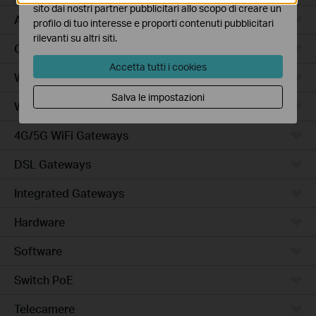
sito dai nostri partner pubblicitari allo scopo di creare un
Access Plus
profilo di tuo interesse e proporti contenuti pubblicitari
rilevanti su altri siti.
Campus
Accetta tutti i cookies
Wired Gateways
Salva le impostazioni
WiFi Gateways
4G/5G WiFi Gateways
DSL Gateways
Integrated Gateways
Hardware
Software
Switch PoE
Telecamere