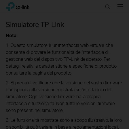
Click
Search
Menu
TP-Link, Reliably Smart
to
skip
the
Simulatore TP-Link
navigation
bar
Nota:
1. Questo simulatore è un'interfaccia web virtuale che
consente di provare le funzionalità dell'interfaccia di
gestione web del dispositivo TP-Link desiderato. Per
dettagli relativi a caratteristiche e specifiche di prodotto
consultare la pagina del prodotto.
2. Si prega di verificare che la versione del vostro firmware
corrisponda alla versione mostrata sull'interfaccia del
simulatore. Ogni versione firmware ha la propria
interfaccia e funzionalità. Non tutte le versioni firmware
sono presenti nel simulatore.
3. Le funzionalità mostrate sono a scopo illustrativo, la loro
disponibilità può variare in base a regolamentazioni locali.