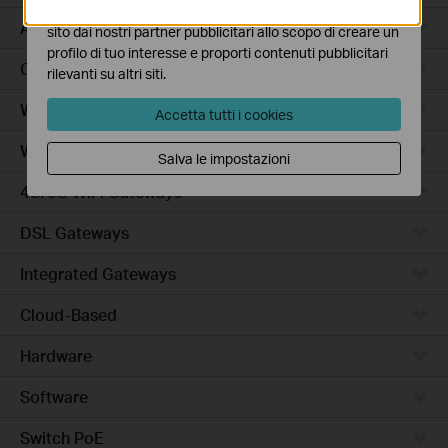
I marketing cookies possono essere impostati sul nostro
Access Plus
sito dai nostri partner pubblicitari allo scopo di creare un
profilo di tuo interesse e proporti contenuti pubblicitari
Campus
rilevanti su altri siti.
Wired Gateways
Accetta tutti i cookies
WiFi Gateways
Salva le impostazioni
4G/5G WiFi Gateways
DSL Gateways
Integrated Gateways
Cloud-Based
Hardware
Software
Switch PoE