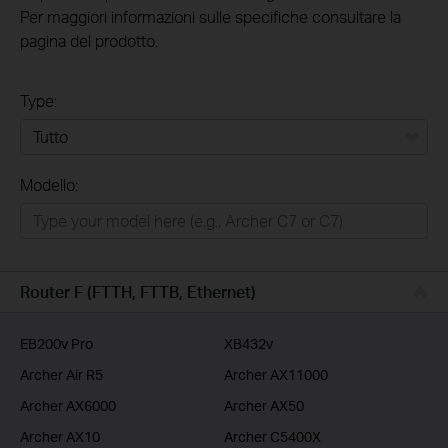
Per maggiori informazioni sulle specifiche consultare la
pagina del prodotto.
Type:
Tutto
Modello:
Rete Domestica
Smart Home
Business
Router F (FTTH, FTTB, Ethernet)
Service Provider
EB200v Pro
XB432v
Archer Air R5
Archer AX11000
Archer AX6000
Archer AX50
Archer AX10
Archer C5400X