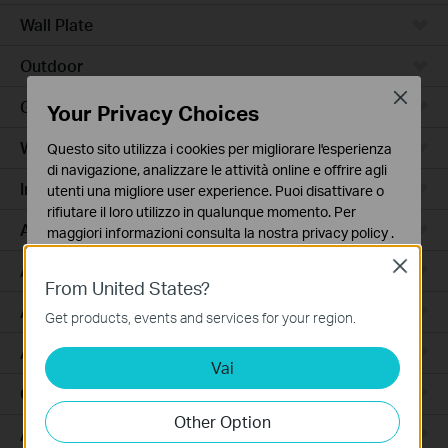
Wall Plate
Outdoor
Close
Gateway
Your Privacy Choices
Wireless Bridge
Questo sito utilizza i cookies per migliorare l'esperienza
di navigazione, analizzare le attività online e offrire agli
Industrial
utenti una migliore user experience. Puoi disattivare o
rifiutare il loro utilizzo in qualunque momento. Per
Access Max
maggiori informazioni consulta la nostra
privacy policy
.
Close
Basic Cookies
Agile
From United States?
Questi cookies sono necessari per il corretto
Access
funzionamento del sito e non possono essere disattivati
Get products, events and services for your region.
nel tuo sistema.
Access Pro
Vai
Analytics e Marketing Cookies
I cookies analitici ci permettono di analizzare le tue
GPON
attività sul nostro sito allo scopo di migliorarne le
Other Option
funzionalità.
Aggregation