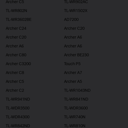
Archer C5
TL-WR902AC
TL-WR802N
TL-WR1502X
TL-WR3602BE
AD7200
Archer C24
Archer C20
Archer C20
Archer A6
Archer A6
Archer A6
Archer C80
Archer BE230
Archer C3200
Touch P5
Archer C8
Archer A7
Archer C5
Archer A5
Archer C2
TL-WR1043ND
TL-WR941ND
TL-WR841ND
TL-WDR3500
TL-WDR3600
TL-WDR4300
TL-WR740N
TL-WR842ND
TL-WR810N