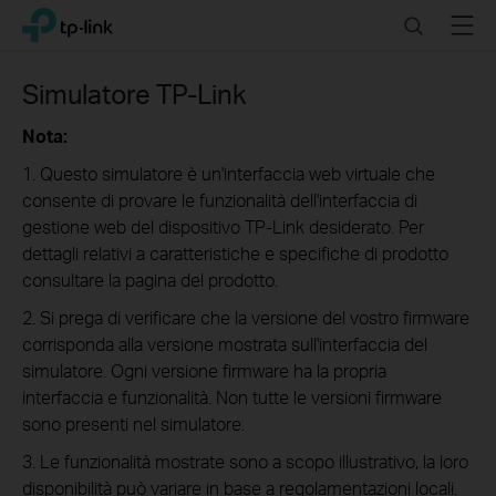
Click
Search
Menu
TP-Link, Reliably Smart
to
skip
the
Simulatore TP-Link
navigation
bar
Nota:
1. Questo simulatore è un'interfaccia web virtuale che
consente di provare le funzionalità dell'interfaccia di
gestione web del dispositivo TP-Link desiderato. Per
dettagli relativi a caratteristiche e specifiche di prodotto
consultare la pagina del prodotto.
2. Si prega di verificare che la versione del vostro firmware
corrisponda alla versione mostrata sull'interfaccia del
simulatore. Ogni versione firmware ha la propria
interfaccia e funzionalità. Non tutte le versioni firmware
sono presenti nel simulatore.
3. Le funzionalità mostrate sono a scopo illustrativo, la loro
disponibilità può variare in base a regolamentazioni locali.