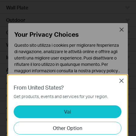
Wall Plate
Outdoor
Close
Gateway
Your Privacy Choices
Wireless Bridge
Questo sito utilizza i cookies per migliorare l'esperienza
di navigazione, analizzare le attività online e offrire agli
Industrial
utenti una migliore user experience. Puoi disattivare o
rifiutare il loro utilizzo in qualunque momento. Per
Access Max
maggiori informazioni consulta la nostra
privacy policy
.
Close
Basic Cookies
Agile
From United States?
Questi cookies sono necessari per il corretto
Access
funzionamento del sito e non possono essere disattivati
Get products, events and services for your region.
nel tuo sistema.
Access Pro
Vai
Analytics e Marketing Cookies
I cookies analitici ci permettono di analizzare le tue
GPON
attività sul nostro sito allo scopo di migliorarne le
Other Option
funzionalità.
Aggregation