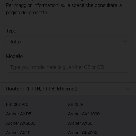
Per maggiori informazioni sulle specifiche consultare la
pagina del prodotto.
Type:
Tutto
Modello:
Rete Domestica
Smart Home
Business
Router F (FTTH, FTTB, Ethernet)
Service Provider
EB200v Pro
XB432v
Archer Air R5
Archer AX11000
Archer AX6000
Archer AX50
Archer AX10
Archer C5400X