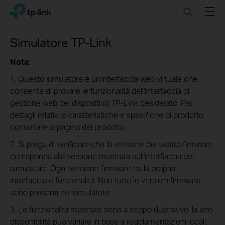
Click
Search
Menu
TP-Link, Reliably Smart
to
skip
the
Simulatore TP-Link
navigation
bar
Nota:
1. Questo simulatore è un'interfaccia web virtuale che
consente di provare le funzionalità dell'interfaccia di
gestione web del dispositivo TP-Link desiderato. Per
dettagli relativi a caratteristiche e specifiche di prodotto
consultare la pagina del prodotto.
2. Si prega di verificare che la versione del vostro firmware
corrisponda alla versione mostrata sull'interfaccia del
simulatore. Ogni versione firmware ha la propria
interfaccia e funzionalità. Non tutte le versioni firmware
sono presenti nel simulatore.
3. Le funzionalità mostrate sono a scopo illustrativo, la loro
disponibilità può variare in base a regolamentazioni locali.