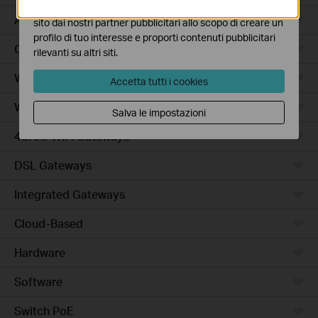
I marketing cookies possono essere impostati sul nostro
Access Plus
sito dai nostri partner pubblicitari allo scopo di creare un
profilo di tuo interesse e proporti contenuti pubblicitari
Campus
rilevanti su altri siti.
Wired Gateways
Accetta tutti i cookies
WiFi Gateways
Salva le impostazioni
4G/5G WiFi Gateways
DSL Gateways
Integrated Gateways
Cloud-Based
Hardware
Software
Switch PoE