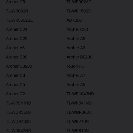
Archer C5
TL-WR902AC
TL-WR802N
TL-WR1502X
TL-WR3602BE
AD7200
Archer C24
Archer C20
Archer C20
Archer A6
Archer A6
Archer A6
Archer C80
Archer BE230
Archer C3200
Touch P5
Archer C8
Archer A7
Archer C5
Archer A5
Archer C2
TL-WR1043ND
TL-WR941ND
TL-WR841ND
TL-WDR3500
TL-WDR3600
TL-WDR4300
TL-WR740N
TL-WR842ND
TL-WR810N