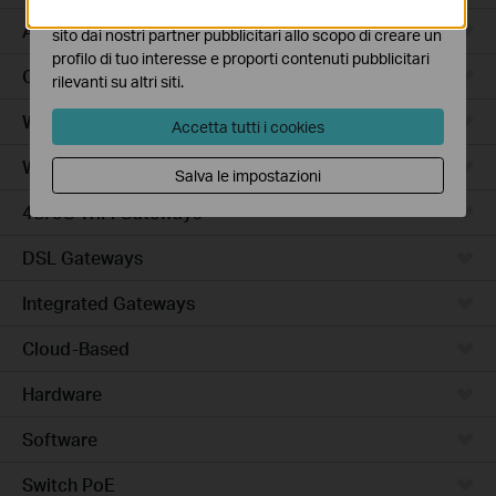
I marketing cookies possono essere impostati sul nostro
Access Plus
sito dai nostri partner pubblicitari allo scopo di creare un
profilo di tuo interesse e proporti contenuti pubblicitari
Campus
rilevanti su altri siti.
Wired Gateways
Accetta tutti i cookies
WiFi Gateways
Salva le impostazioni
4G/5G WiFi Gateways
DSL Gateways
Integrated Gateways
Cloud-Based
Hardware
Software
Switch PoE