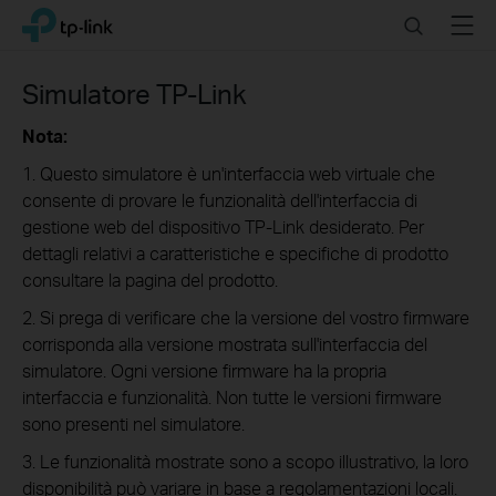
Click
Search
Menu
TP-Link, Reliably Smart
to
skip
the
Simulatore TP-Link
navigation
bar
Nota:
1. Questo simulatore è un'interfaccia web virtuale che
consente di provare le funzionalità dell'interfaccia di
gestione web del dispositivo TP-Link desiderato. Per
dettagli relativi a caratteristiche e specifiche di prodotto
consultare la pagina del prodotto.
2. Si prega di verificare che la versione del vostro firmware
corrisponda alla versione mostrata sull'interfaccia del
simulatore. Ogni versione firmware ha la propria
interfaccia e funzionalità. Non tutte le versioni firmware
sono presenti nel simulatore.
3. Le funzionalità mostrate sono a scopo illustrativo, la loro
disponibilità può variare in base a regolamentazioni locali.