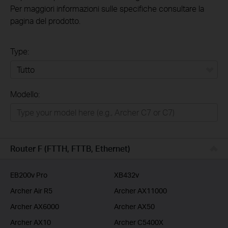
Per maggiori informazioni sulle specifiche consultare la
pagina del prodotto.
Type:
Tutto
Modello:
Rete Domestica
Smart Home
Business
Router F (FTTH, FTTB, Ethernet)
Service Provider
EB200v Pro
XB432v
Archer Air R5
Archer AX11000
Archer AX6000
Archer AX50
Archer AX10
Archer C5400X