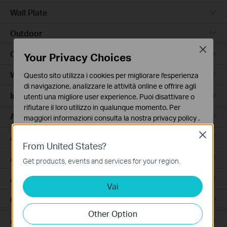
Wall Plate
Outdoor
Close
Gateway
Your Privacy Choices
Wireless Bridge
Questo sito utilizza i cookies per migliorare l'esperienza
di navigazione, analizzare le attività online e offrire agli
Industrial
utenti una migliore user experience. Puoi disattivare o
rifiutare il loro utilizzo in qualunque momento. Per
Access Max
maggiori informazioni consulta la nostra
privacy policy
.
Close
Basic Cookies
Agile
From United States?
Questi cookies sono necessari per il corretto
Access
funzionamento del sito e non possono essere disattivati
Get products, events and services for your region.
nel tuo sistema.
Access Pro
Vai
Analytics e Marketing Cookies
I cookies analitici ci permettono di analizzare le tue
GPON
attività sul nostro sito allo scopo di migliorarne le
Other Option
funzionalità.
Aggregation