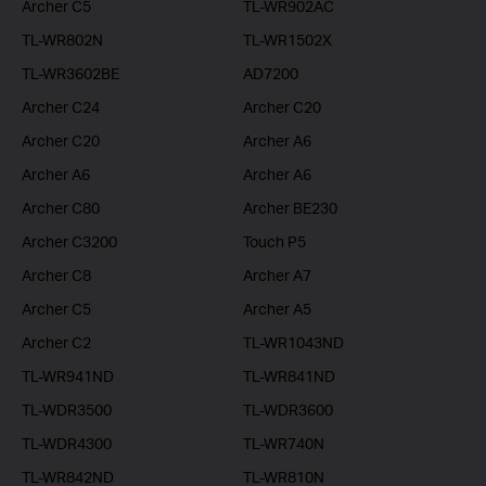
Archer C5
TL-WR902AC
TL-WR802N
TL-WR1502X
TL-WR3602BE
AD7200
Archer C24
Archer C20
Archer C20
Archer A6
Archer A6
Archer A6
Archer C80
Archer BE230
Archer C3200
Touch P5
Archer C8
Archer A7
Archer C5
Archer A5
Archer C2
TL-WR1043ND
TL-WR941ND
TL-WR841ND
TL-WDR3500
TL-WDR3600
TL-WDR4300
TL-WR740N
TL-WR842ND
TL-WR810N