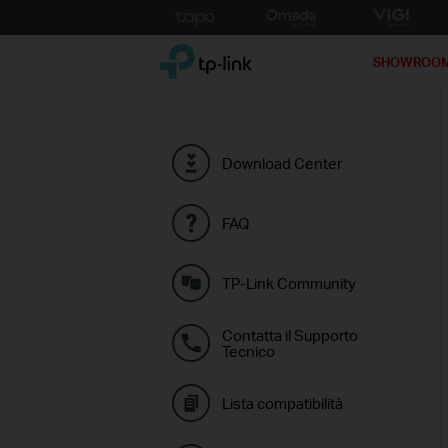
Click
to
TP-Link, Reliably Smart
skip
SHOWROO
the
navigation
bar
Download Center
FAQ
TP-Link Community
Contatta il Supporto
Tecnico
Lista compatibilità