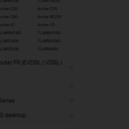
TL-WR802N
TL-WR1502X
rcher C20
Archer C20
rcher C80
Archer BE230
rcher A7
Archer C5
TL-WR941ND
TL-WR841ND
TL-WR740N
TL-WR842ND
TL-WR702N
TL-WR940N
uter FR (EVDSL | VDSL |
r
Series
4G desktop