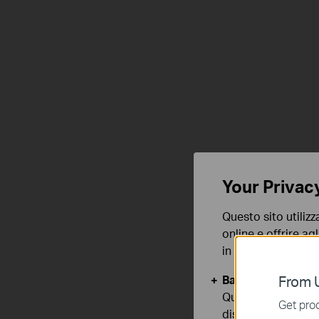
Your Privac
Questo sito utilizz
online e offrire agl
in qualunque mome
Basic Cookies
From U
Questi cookies so
Get prod
disattivati nel tuo