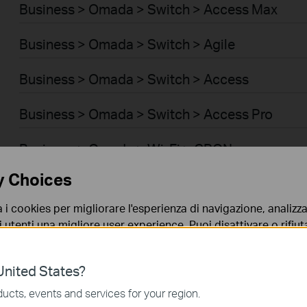
Business > Omada > Switch > Access Max
Business > Omada > Switch > Agile
Business > Omada > Switch > Access
Business > Omada > Switch > Access Pro
Business > Omada > Wi-Fi > GPON
y Choices
Business > Omada > Switch > Aggregation
a i cookies per migliorare l'esperienza di navigazione, analizzar
Business > Omada > Switch > Access Plus
i utenti una migliore user experience. Puoi disattivare o rifiutar
nto. Per maggiori informazioni consulta la nostra
privacy p
Business > Omada > Switch > Campus
nited States?
no necessari per il corretto funzionamento del sito e non po
Business > Omada > Router > Wired Gateways
ucts, events and services for your region.
 sistema.