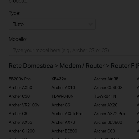
prodotto.
Type:
Tutto
Modello:
Rete Domestica
Smart Home
Rete Domestica > Modem / Router > Router F (
Business
EB200v Pro
XB432v
Archer Air R5
A
Service Provider
Archer AX50
Archer AX10
Archer C5400X
A
Archer C50
TL-WR840N
TL-WR841N
A
Archer VR2100v
Archer C6
Archer AX20
A
Archer C6
Archer AX55 Pro
Archer AX72 Pro
A
Archer AX55
Archer AX73
Archer BE3600
A
Archer C1200
Archer BE800
Archer C60
A