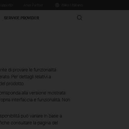
upporto
Area Partner
Italia / Italiano
Search
SERVICE PROVIDER
te di provare le funzionalità
ato. Per dettagli relativi a
del prodotto.
corrisponda alla versione mostrata
ropria interfaccia e funzionalità. Non
isponibilità può variare in base a
fiche consultare la pagina del