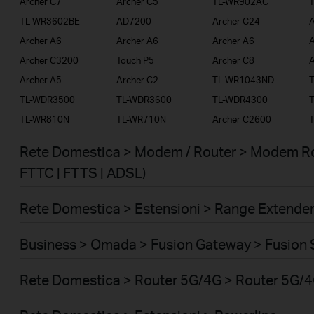
Archer C7
Archer C5
TL-WR902AC
TL-WR3602BE
AD7200
Archer C24
A
Archer A6
Archer A6
Archer A6
A
Archer C3200
Touch P5
Archer C8
A
Archer A5
Archer C2
TL-WR1043ND
TL-WDR3500
TL-WDR3600
TL-WDR4300
TL-WR810N
TL-WR710N
Archer C2600
Rete Domestica > Modem / Router > Modem Ro
FTTC | FTTS | ADSL)
Rete Domestica > Estensioni > Range Extende
Business > Omada > Fusion Gateway > Fusion 
Rete Domestica > Router 5G/4G > Router 5G/