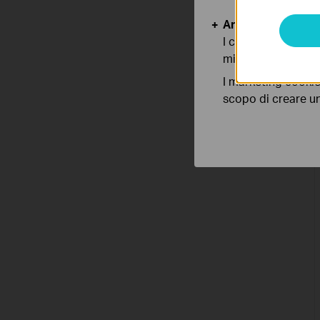
Analytics e Marke
I cookies analitici
migliorarne le funz
I marketing cookie
scopo di creare un 