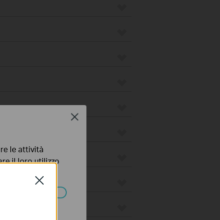
Close
e le attività
e il loro utilizzo
olicy
.
Close
ssono essere