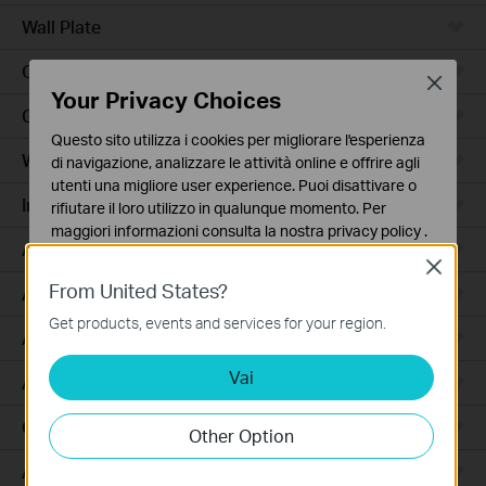
Wall Plate
Outdoor
Close
Your Privacy Choices
Gateway
Questo sito utilizza i cookies per migliorare l'esperienza
Wireless Bridge
di navigazione, analizzare le attività online e offrire agli
utenti una migliore user experience. Puoi disattivare o
Industrial
rifiutare il loro utilizzo in qualunque momento. Per
maggiori informazioni consulta la nostra
privacy policy
.
Access Max
Close
Basic Cookies
From United States?
Agile
Questi cookies sono necessari per il corretto
funzionamento del sito e non possono essere disattivati
Get products, events and services for your region.
Access
nel tuo sistema.
Vai
Analytics e Marketing Cookies
Access Pro
I cookies analitici ci permettono di analizzare le tue
attività sul nostro sito allo scopo di migliorarne le
GPON
Other Option
funzionalità.
Aggregation
I marketing cookies possono essere impostati sul nostro