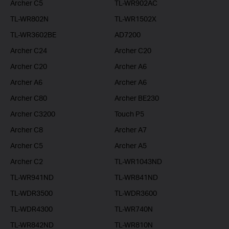
Archer C5
TL-WR902AC
TL-WR802N
TL-WR1502X
TL-WR3602BE
AD7200
Archer C24
Archer C20
Archer C20
Archer A6
Archer A6
Archer A6
Archer C80
Archer BE230
Archer C3200
Touch P5
Archer C8
Archer A7
Archer C5
Archer A5
Archer C2
TL-WR1043ND
TL-WR941ND
TL-WR841ND
TL-WDR3500
TL-WDR3600
TL-WDR4300
TL-WR740N
TL-WR842ND
TL-WR810N