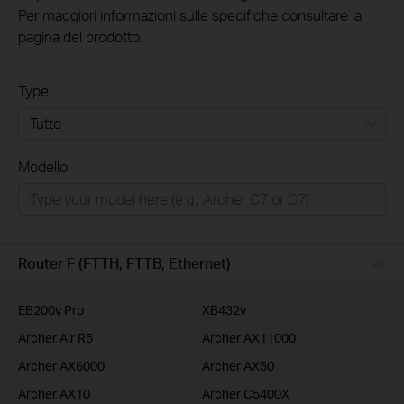
Per maggiori informazioni sulle specifiche consultare la
pagina del prodotto.
Type:
Tutto
Modello:
Rete Domestica
Smart Home
Business
Router F (FTTH, FTTB, Ethernet)
Service Provider
EB200v Pro
XB432v
Archer Air R5
Archer AX11000
Archer AX6000
Archer AX50
Archer AX10
Archer C5400X