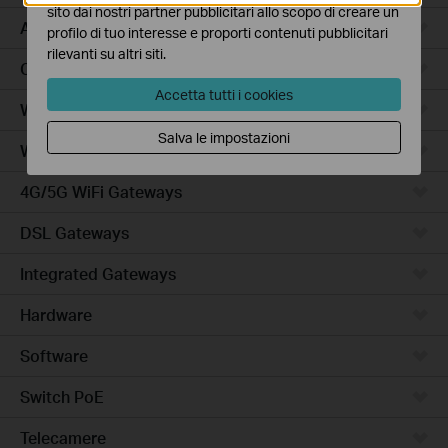
sito dai nostri partner pubblicitari allo scopo di creare un
Access Plus
profilo di tuo interesse e proporti contenuti pubblicitari
rilevanti su altri siti.
Campus
Accetta tutti i cookies
Wired Gateways
Salva le impostazioni
WiFi Gateways
4G/5G WiFi Gateways
DSL Gateways
Integrated Gateways
Hardware
Software
Switch PoE
Telecamere