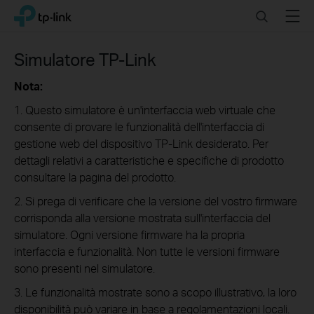
Click
Search
Menu
TP-Link, Reliably Smart
to
skip
the
Simulatore TP-Link
navigation
bar
Nota:
1. Questo simulatore è un'interfaccia web virtuale che
consente di provare le funzionalità dell'interfaccia di
gestione web del dispositivo TP-Link desiderato. Per
dettagli relativi a caratteristiche e specifiche di prodotto
consultare la pagina del prodotto.
2. Si prega di verificare che la versione del vostro firmware
corrisponda alla versione mostrata sull'interfaccia del
simulatore. Ogni versione firmware ha la propria
interfaccia e funzionalità. Non tutte le versioni firmware
sono presenti nel simulatore.
3. Le funzionalità mostrate sono a scopo illustrativo, la loro
disponibilità può variare in base a regolamentazioni locali.